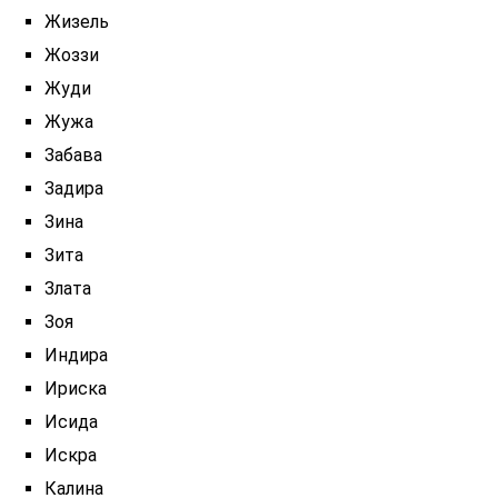
Жизель
Жоззи
Жуди
Жужа
Забава
Задира
Зина
Зита
Злата
Зоя
Индира
Ириска
Исида
Искра
Калина