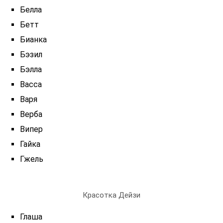
Белла
Бетт
Бианка
Бэзил
Бэлла
Васса
Варя
Верба
Випер
Гайка
Гжель
Красотка Дейзи
Глаша