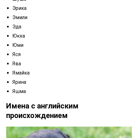
Эрика
Эмили
Эда
Юкка
Юми
Яся
Ява
Ямайка
Ярина
Яшма
Имена с английским
происхождением