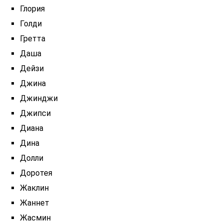
Глория
Голди
Гретта
Даша
Дейзи
Джина
Джинджи
Джипси
Диана
Дина
Долли
Доротея
Жаклин
Жаннет
Жасмин