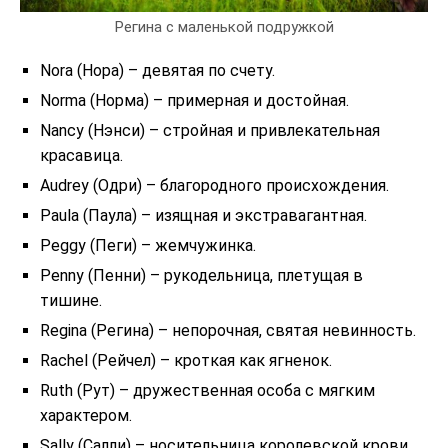
Регина с маленькой подружкой
Nora (Нора) – девятая по счету.
Norma (Норма) – примерная и достойная.
Nancy (Нэнси) – стройная и привлекательная
красавица.
Audrey (Одри) – благородного происхождения.
Paula (Паула) – изящная и экстравагантная.
Peggy (Пеги) – жемчужинка.
Penny (Пенни) – рукодельница, плетущая в
тишине.
Regina (Регина) – непорочная, святая невинность.
Rachel (Рейчел) – кроткая как ягненок.
Ruth (Рут) – дружественная особа с мягким
характером.
Sally (Салли) – носительница королевской крови.