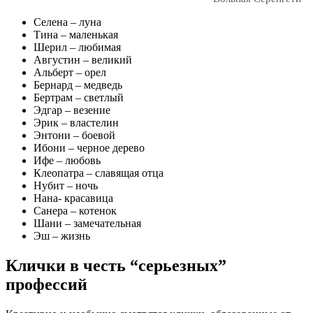
Селена – луна
Тина – маленькая
Шерил – любимая
Августин – великий
Альберт – орел
Бернард – медведь
Бертрам – светлый
Эдгар – везение
Эрик – властелин
Энтони – боевой
Ибони – черное дерево
Ифе – любовь
Клеопатра – славящая отца
Нубит – ночь
Нана- красавица
Санера – котенок
Шани – замечательная
Эш – жизнь
Клички в честь “серьезных”
профессий