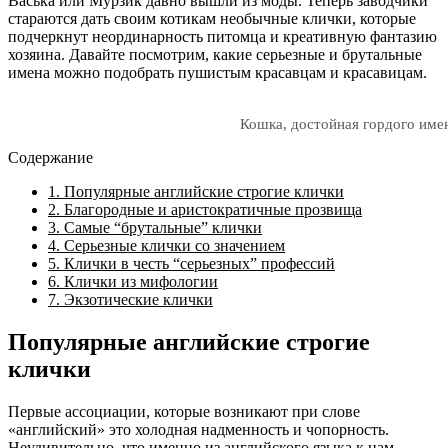
Васька или Мурзик давно вышли из моды. Теперь заводчики
стараются дать своим котикам необычные клички, которые
подчеркнут неординарность питомца и креативную фантазию
хозяина. Давайте посмотрим, какие серьезные и брутальные
имена можно подобрать пушистым красавцам и красавицам.
Кошка, достойная гордого име
Содержание
1.
Популярные английские строгие клички
2.
Благородные и аристократичные прозвища
3.
Самые “брутальные” клички
4.
Серьезные клички со значением
5.
Клички в честь “серьезных” профессий
6.
Клички из мифологии
7.
Экзотические клички
Популярные английские строгие
клички
Первые ассоциации, которые возникают при слове
«английский» это холодная надменность и чопорность.
Неудивительно, что именно из английского языка к нам