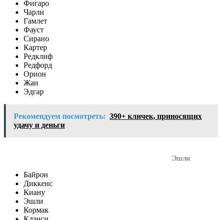
Фигаро
Чарли
Гамлет
Фауст
Сирано
Картер
Редклиф
Редфорд
Орион
Жан
Эдгар
Рекомендуем посмотреть:
390+ кличек, приносящих
удачу и деньги
Эшли
Байрон
Диккенс
Киану
Эшли
Кормак
Клэнси