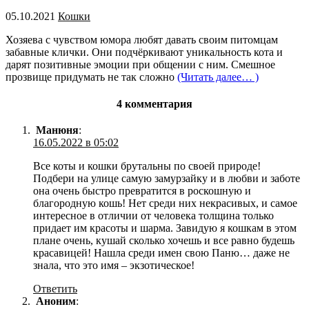
05.10.2021
Кошки
Хозяева с чувством юмора любят давать своим питомцам
забавные клички. Они подчёркивают уникальность кота и
дарят позитивные эмоции при общении с ним. Смешное
прозвище придумать не так сложно
(Читать далее… )
4 комментария
Манюня
:
16.05.2022 в 05:02
Все коты и кошки брутальны по своей природе!
Подбери на улице самую замурзайку и в любви и заботе
она очень быстро превратится в роскошную и
благородную кошь! Нет среди них некрасивых, и самое
интересное в отличии от человека толщина только
придает им красоты и шарма. Завидую я кошкам в этом
плане очень, кушай сколько хочешь и все равно будешь
красавицей! Нашла среди имен свою Паню… даже не
знала, что это имя – экзотическое!
Ответить
Аноним
: