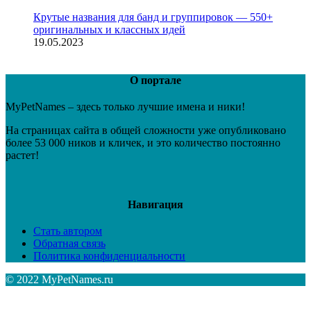
Крутые названия для банд и группировок — 550+
оригинальных и классных идей
19.05.2023
О портале
MyPetNames – здесь только лучшие имена и ники!
На страницах сайта в общей сложности уже опубликовано
более 53 000 ников и кличек, и это количество постоянно
растет!
Навигация
Стать автором
Обратная связь
Политика конфиденциальности
© 2022 MyPetNames.ru