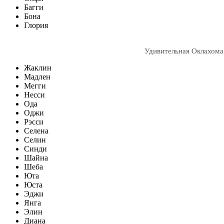
Багги
Бона
Глория
Удивительная Оклахома
Жаклин
Мадлен
Мегги
Несси
Ода
Оджи
Рэсси
Селена
Селин
Синди
Шайна
Шеба
Юта
Юста
Эджи
Янга
Элин
Диана