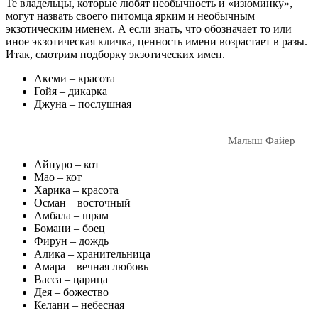
Те владельцы, которые любят необычность и «изюминку»,
могут назвать своего питомца ярким и необычным
экзотическим именем. А если знать, что обозначает то или
иное экзотическая кличка, ценность имени возрастает в разы.
Итак, смотрим подборку экзотических имен.
Акеми – красота
Гойя – дикарка
Джуна – послушная
Малыш Файер
Айпуро – кот
Мао – кот
Харика – красота
Осман – восточный
Амбала – шрам
Бомани – боец
Фирун – дождь
Алика – хранительница
Амара – вечная любовь
Васса – царица
Дея – божество
Келани – небесная