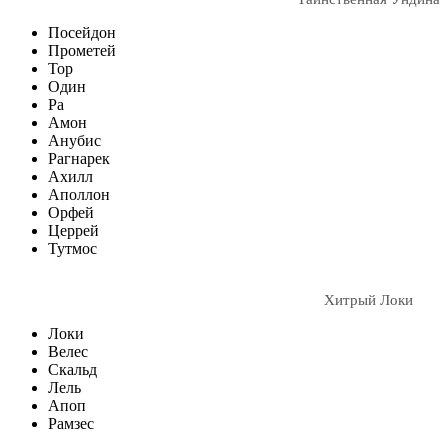
Посейдон
Прометей
Тор
Один
Ра
Амон
Анубис
Рагнарек
Ахилл
Аполлон
Орфей
Церрей
Тутмос
Хитрый Локи
Локи
Велес
Скальд
Лель
Апоп
Рамзес