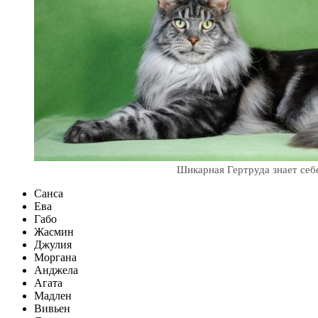
Шикарная Гертруда знает себ
Санса
Ева
Габо
Жасмин
Джулия
Моргана
Анджела
Агата
Мадлен
Вивьен