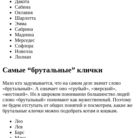
Дакота
Сабина
Октавия
Шарлотта
Эмма
Сабрина
Мадонна
Мерседес
Софлора
Новелла
Лилиан
Самые “брутальные” клички
Мало кто задумывается, что на самом деле значит слово
«брутальный». А означает оно «грубый», «зверский»,
«жестокий». Но в широком понимании большинство людей
слово «брутальный» понимают как мужественный. Поэтому
не будем отступать от общих понятий и посмотрим, какие же
брутальные клички можно подобрать котам и кошкам.
Лео
Лев
Барс
Мачо