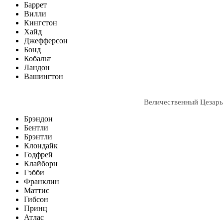
Баррет
Вилли
Кингстон
Хайд
Джефферсон
Бонд
Кобальт
Ландон
Вашингтон
Величественный Цезарь
Брэндон
Бентли
Брэнтли
Клондайк
Годфрей
Клайборн
Гэбби
Франклин
Маттис
Гибсон
Принц
Атлас