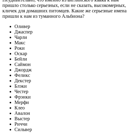
пришло столько серьезных, если не сказать, высокомерных,
кличек для домашних питомцев. Какие же серьезные имена
пришли к нам из туманного Альбиона?
Оливер
Джаспер
Чарли
Макс
Роки
Оскар
Бейли
Саймон
Джордж
Феликс
Декстер
Блэки
Честер
Фрэнки
Мерфи
Клео
Авалон
Выстер
Риччи
Сильвер