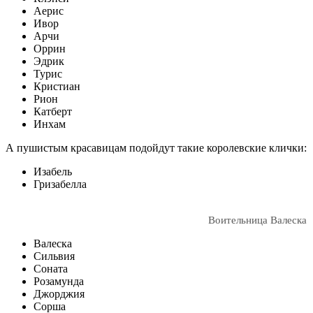
Аерис
Ивор
Арчи
Оррин
Эдрик
Турис
Кристиан
Рион
Катберт
Инхам
А пушистым красавицам подойдут такие королевские клички:
Изабель
Гризабелла
Воительница Валеска
Валеска
Сильвия
Соната
Розамунда
Джорджия
Сорша