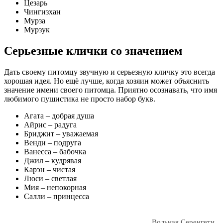
Цезарь
Чингизхан
Мурза
Мурзук
Серьезные клички со значением
Дать своему питомцу звучную и серьезную кличку это всегда
хорошая идея. Но ещё лучше, когда хозяин может объяснить
значение имени своего питомца. Приятно осознавать, что имя
любимого пушистика не просто набор букв.
Агата – добрая душа
Айрис – радуга
Бриджит – уважаемая
Венди – подруга
Ванесса – бабочка
Джил – кудрявая
Карэн – чистая
Люси – светлая
Мия – непокорная
Салли – принцесса
Вольная Серенгети