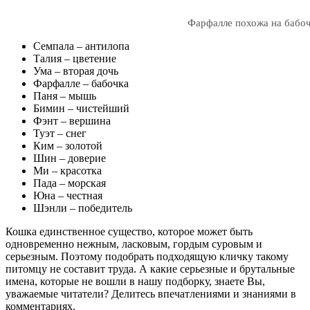
Фарфалле похожа на бабо
Семпала – антилопа
Талия – цветение
Ума – вторая дочь
Фарфалле – бабочка
Паня – мышь
Бимин – чистейший
Фэнт – вершина
Туэт – снег
Ким – золотой
Шин – доверие
Ми – красотка
Пада – морская
Юна – честная
Шэнли – победитель
Кошка единственное существо, которое может быть
одновременно нежным, ласковым, гордым суровым и
серьезным. Поэтому подобрать подходящую кличку такому
питомцу не составит труда. А какие серьезные и брутальные
имена, которые не вошли в нашу подборку, знаете Вы,
уважаемые читатели? Делитесь впечатлениями и знаниями в
комментариях.