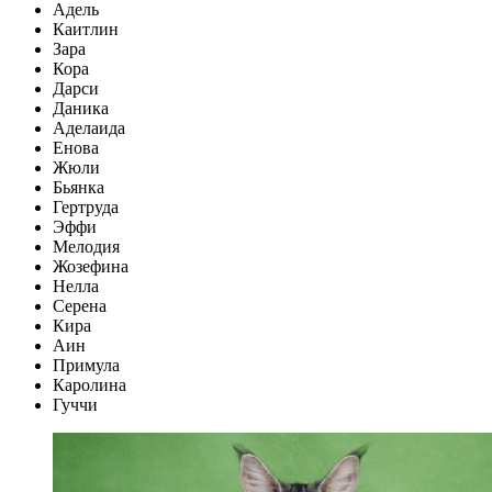
Адель
Каитлин
Зара
Кора
Дарси
Даника
Аделаида
Енова
Жюли
Бьянка
Гертруда
Эффи
Мелодия
Жозефина
Нелла
Серена
Кира
Аин
Примула
Каролина
Гуччи