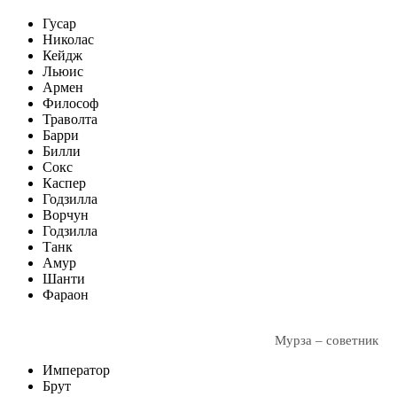
Гусар
Николас
Кейдж
Льюис
Армен
Философ
Траволта
Барри
Билли
Сокс
Каспер
Годзилла
Ворчун
Годзилла
Танк
Амур
Шанти
Фараон
Мурза – советник
Император
Брут