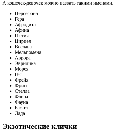
А кошечек-девочек можно назвать такими именами.
Персефона
Гера
Афродита
Афина
Гестия
Цирцея
Веслава
Мельпомена
Аврора
Эвридика
Морея
Гея
Фрейя
Фригг
Стелла
Флора
Фауна
Бастет
Лада
Экзотические клички