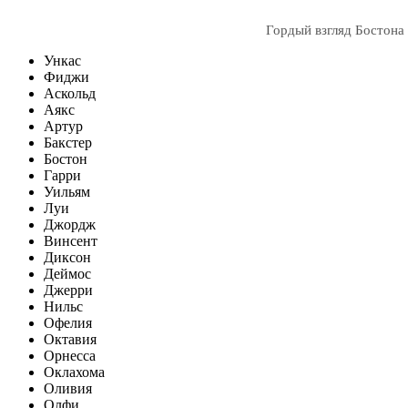
Гордый взгляд Бостона
Ункас
Фиджи
Аскольд
Аякс
Артур
Бакстер
Бостон
Гарри
Уильям
Луи
Джордж
Винсент
Диксон
Деймос
Джерри
Нильс
Офелия
Октавия
Орнесса
Оклахома
Оливия
Олфи