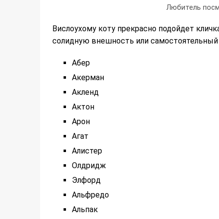
Любитель посм
Вислоухому коту прекрасно подойдет кличк
солидную внешность или самостоятельный 
Абер
Акерман
Акленд
Актон
Арон
Агат
Алистер
Олдридж
Элфорд
Альфредо
Альпак