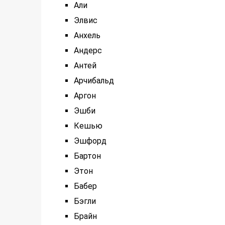
Али
Элвис
Анхель
Андерс
Антей
Арчибальд
Аргон
Эшби
Кешью
Эшфорд
Бартон
Этон
Бабер
Бэгли
Брайн