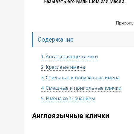
называть его Малышом или Масей.
Приколь
Содержание
1.
Англоязычные клички
2.
Красивые имена
3.
Стильные и популярные имена
4.
Смешные и прикольные клички
5.
Имена со значением
Англоязычные клички