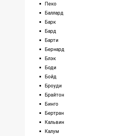
Пеко
Баллард
Барк
Бард
Барти
Бернард
Блэк
Боди
Бойд
Броуди
Брайтон
Бинго
Бертран
Кальвин
Калум