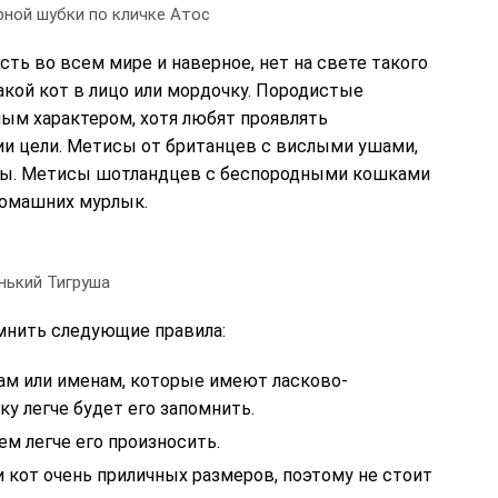
ной шубки по кличке Атос
ть во всем мире и наверное, нет на свете такого
такой кот в лицо или мордочку. Породистые
м характером, хотя любят проявлять
ии цели. Метисы от британцев с вислыми ушами,
чны. Метисы шотландцев с беспородными кошками
домашних мурлык.
нький Тигруша
мнить следующие правила:
ам или именам, которые имеют ласково-
у легче будет его запомнить.
ем легче его произносить.
 кот очень приличных размеров, поэтому не стоит