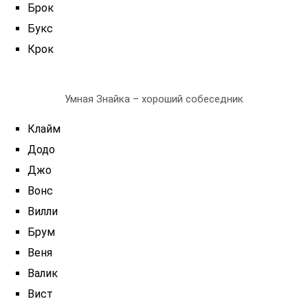
Брок
Букс
Крок
Умная Знайка – хороший собеседник
Клайм
Додо
Джо
Вонс
Вилли
Брум
Веня
Валик
Вист