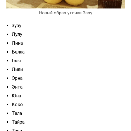
Новый образ уточки Зазу
Зузу
Лулу
Лина
Белла
Галя
Лили
Эрна
Энта
Юна
Коко
Тела
Тайра
Тара