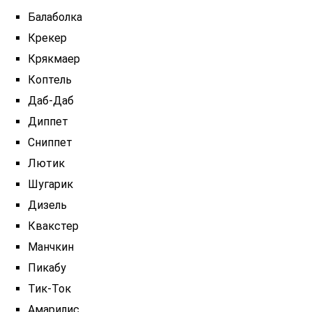
Балаболка
Крекер
Крякмаер
Коптель
Даб-Даб
Диппет
Сниппет
Лютик
Шугарик
Дизель
Квакстер
Манчкин
Пикабу
Тик-Ток
Амарилис