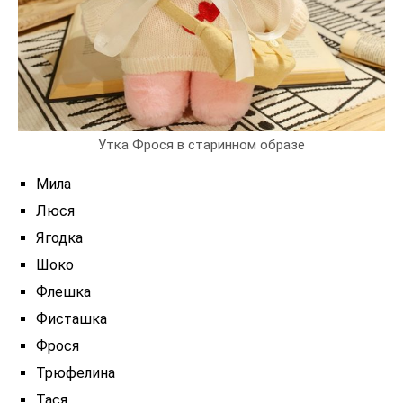
Утка Фрося в старинном образе
Мила
Люся
Ягодка
Шоко
Флешка
Фисташка
Фрося
Трюфелина
Тася