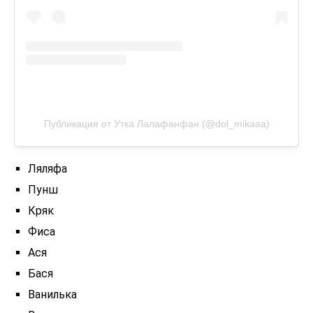
Публикация от Утка Лалафанфан (@dol_mikaaa)
Ляляфа
Пунш
Кряк
Фиса
Ася
Бася
Ванилька