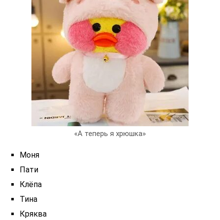
«А теперь я хрюшка»
Моня
Пати
Клёпа
Тина
Кряква