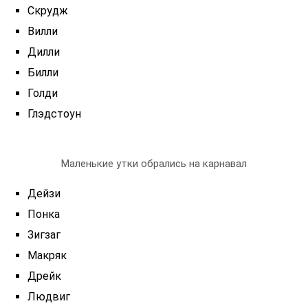
Скрудж
Вилли
Дилли
Билли
Голди
Глэдстоун
Маленькие утки обрались на карнавал
Дейзи
Понка
Зигзаг
Макряк
Дрейк
Людвиг