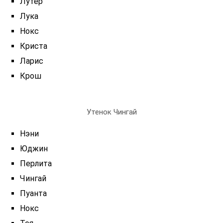
Лутер
Лука
Нокс
Криста
Ларис
Крош
Утенок Чингай
Нэни
Юджин
Перлита
Чингай
Пуанта
Нокс