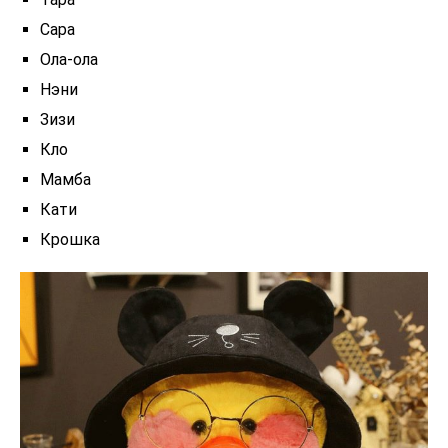
Сара
Ола-ола
Нэни
Зизи
Кло
Мамба
Кати
Крошка