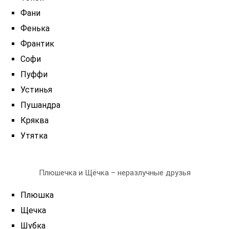
Фани
Фенька
Франтик
Софи
Пуффи
Устинья
Пушандра
Кряква
Утятка
Плюшечка и Щёчка – неразлучные друзья
Плюшка
Щечка
Шубка