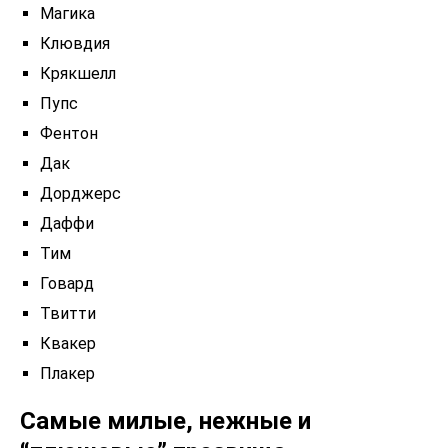
Магика
Клювдия
Крякшелл
Пупс
Фентон
Дак
Дорджерс
Даффи
Тим
Говард
Твитти
Квакер
Плакер
Самые милые, нежные и