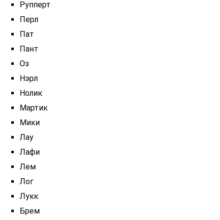
Рупперт
Перл
Пат
Пант
Оз
Нэрл
Нолик
Мартик
Мики
Лау
Лафи
Лем
Лог
Лукк
Брем