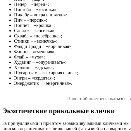
Пепер – «перец»;
Пигтейл – «косичка»;
Пикабу – «игра в прятки»;
Пич – «персик»;
Поппет – «крошка»;
Сасидж – «сосиска»;
Сквабл – «перебранка»;
Стинки – «вонючка»;
Фадди-Дадди – «ворчливая»;
Фанни – «смешная»;
Флай – «муха»;
Худвинг – «одурачивать»;
Хэллиш – «адская»;
Шугарплам – «сахарная слива»;
Энгри – «сердитая»;
Энерджетик – «энергичная».
Поппет обожает откликаться на 
Экзотические прикольные клички
За причудливыми и при этом забавно звучащими кличками мы от
поисков ограничивается лишь нашей фантазией и словарным за