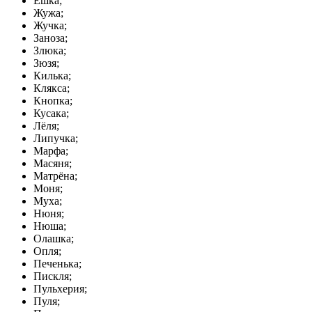
Ешка;
Жужа;
Жучка;
Заноза;
Злюка;
Зюзя;
Килька;
Клякса;
Кнопка;
Кусака;
Лёля;
Липучка;
Марфа;
Масяня;
Матрёна;
Моня;
Муха;
Нюня;
Нюша;
Олашка;
Опля;
Печенька;
Пискля;
Пульхерия;
Пуля;