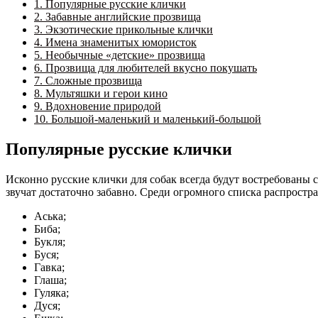
1.
Популярные русские клички
2.
Забавные английские прозвища
3.
Экзотические прикольные клички
4.
Имена знаменитых юмористок
5.
Необычные «детские» прозвища
6.
Прозвища для любителей вкусно покушать
7.
Сложные прозвища
8.
Мультяшки и герои кино
9.
Вдохновение природой
10.
Большой-маленький и маленький-большой
Популярные русские клички
Исконно русские клички для собак всегда будут востребованы 
звучат достаточно забавно. Среди огромного списка распрост
Аська;
Биба;
Букля;
Буся;
Гавка;
Глаша;
Гуляка;
Дуся;