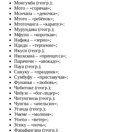
Монгумба (геогр.);
Мото – «горячая»;
Мсичана – «девочка»;
Мтото – «ребёнок»;
Мтоточанга – «карапуз»;
Мурундава (геогр.);
Мфупи – «короткая»;
Нафака – «зерно»;
Ндиди – «терпение»;
Нкуси (геогр.);
Нкозазана – «принцесса»;
Парачичи – «авокадо»;
Пауа (геогр.);
Сикуку – «праздник»;
Сумбуфу – «приставучая»;
Фунанья – «любовь»;
Чибитоке (геогр.);
Чибузо – «бог-лидер»;
Читунгвиза (геогр.);
Чунгва – «апельсин»;
Уганда (геогр.);
Умеме – «молния»;
Упепо – «ветер»;
Усику – «ночь»;
Фарафангана (геогр.);