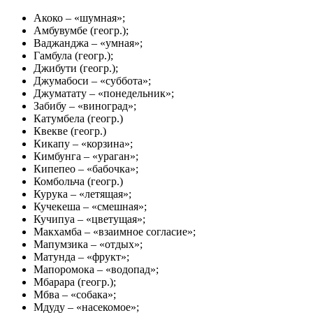
Акоко – «шумная»;
Амбувумбе (геогр.);
Ваджанджа – «умная»;
Гамбула (геогр.);
Джибути (геогр.);
Джумабоси – «суббота»;
Джуматату – «понедельник»;
Забибу – «виноград»;
Катумбела (геогр.)
Квекве (геогр.)
Кикапу – «корзина»;
Кимбунга – «ураган»;
Кипепео – «бабочка»;
Комбольча (геогр.)
Курука – «летящая»;
Кучекеша – «смешная»;
Кучипуа – «цветущая»;
Макхамба – «взаимное согласие»;
Мапумзика – «отдых»;
Матунда – «фрукт»;
Мапоромока – «водопад»;
Мбарара (геогр.);
Мбва – «собака»;
Мдуду – «насекомое»;