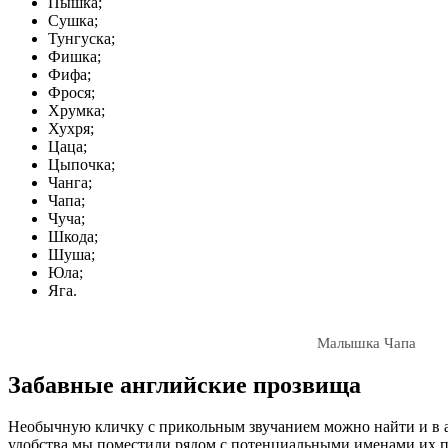
Пышка;
Сушка;
Тунгуска;
Фишка;
Фифа;
Фрося;
Хрумка;
Хухря;
Цаца;
Цыпочка;
Чанга;
Чапа;
Чуча;
Шкода;
Шуша;
Юла;
Яга.
Малышка Чапа
Забавные английские прозвища
Необычную кличку с прикольным звучанием можно найти и в ан
удобства мы поместили рядом с потенциальными именами их 