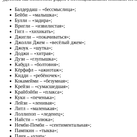
Балдердаш – «бессмыслица»;
Бейби – «малышка»;
Булли – «задира»;
Вригли – «извилистая»;
Гигл – «хихикать»;
Джигли – «покачиваться»;
Джолли Джем – «весёлый джем»;
Джоук – «шутка»;
Доджи – «хитрая»;
Дузи – «глупышка»;
Кабудл – «болтовня»;
Кёрфафл – «ажиотаж»;
Кидди – «ребёночек»;
Кокамейми – «безумная»;
Крейзи – «сумасшедшая»;
Крайбэйби – «плакса»;
Куки – «печенька»;
Лейзи – «ленивая»;
Литл – «маленькая»;
Лоллипоп – «леденец»;
Найсти – «злюка»;
Немби-Пемби – «сентиментальная»;
Пампкин – «тыква»;
Панч – «удар»;