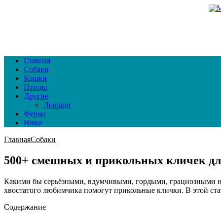
Главная
Собаки
Кошки
Птицы
Другие
Лошади
Ферма
Ники
Главная
Собаки
500+ смешных и прикольных кличек дл
Какими бы серьёзными, вдумчивыми, гордыми, грациозными ни
хвостатого любимчика помогут прикольные клички. В этой ста
Содержание