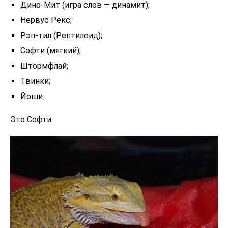
Дино-Мит (игра слов — динамит);
Нервус Рекс;
Рэп-тил (Рептилоид);
Софти (мягкий);
Штормфлай;
Твинки;
Йоши.
Это Софти: