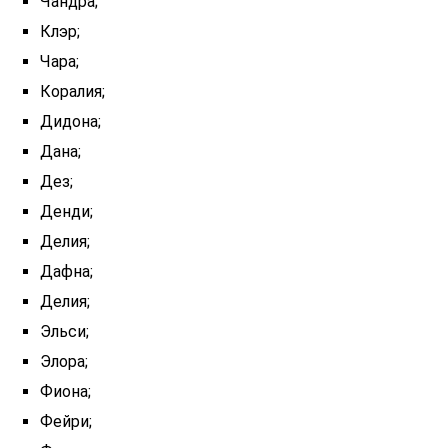
Чандра;
Клэр;
Чара;
Коралия;
Дидона;
Дана;
Дез;
Денди;
Делия;
Дафна;
Делия;
Эльси;
Элора;
Фиона;
Фейри;