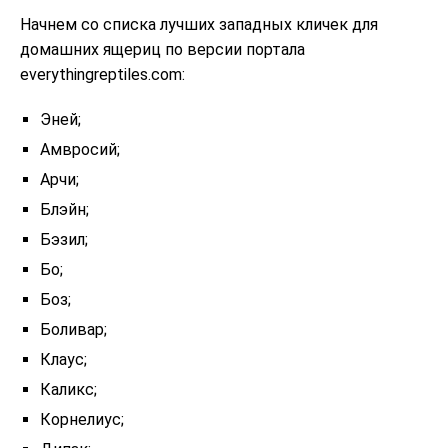
Начнем со списка лучших западных кличек для
домашних ящериц по версии портала
everythingreptiles.com:
Эней;
Амвросий;
Арчи;
Блэйн;
Бэзил;
Бо;
Боз;
Боливар;
Клаус;
Каликс;
Корнелиус;