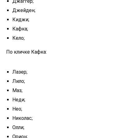
Джаггер;
Джейден;
Киджи;
Кафка;
Кело;
По кличке Кафка:
Лазер;
Лило;
Маз;
Неди;
Нео;
Николас;
Олли;
Орион;