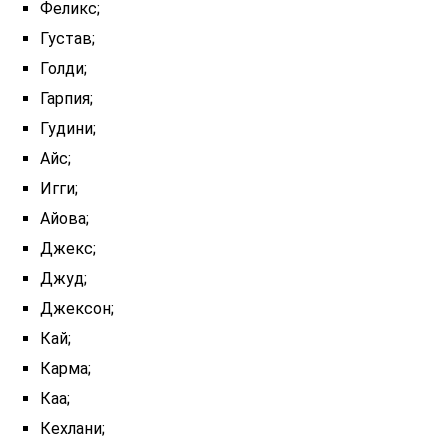
Феликс;
Густав;
Голди;
Гарпия;
Гудини;
Айс;
Игги;
Айова;
Джекс;
Джуд;
Джексон;
Кай;
Карма;
Каа;
Кехлани;