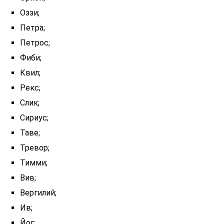
Оззи;
Петра;
Петрос;
Фиби;
Квил;
Рекс;
Слик;
Сириус;
Таве;
Тревор;
Тимми;
Вив;
Вергилий;
Ив;
Йог;