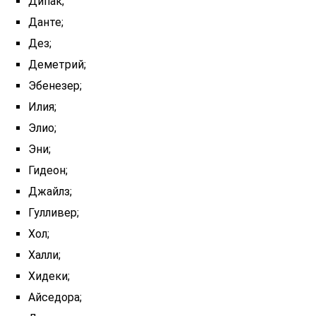
Дипак;
Данте;
Дез;
Деметрий;
Эбенезер;
Илия;
Элио;
Эни;
Гидеон;
Джайлз;
Гулливер;
Хол;
Халли;
Хидеки;
Айседора;