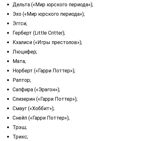
Дельта («Мир юрского периода»);
Эхо («Мир юрского периода»);
Эггси;
Герберт (Little Critter);
Кхалиси («Игры престолов»);
Люцифер;
Мата;
Норберт («Гарри Поттер»);
Раптор;
Сапфира («Эрагон»);
Слизерин («Гарри Поттер»);
Смауг («Хоббит»);
Снейп («Гарри Поттер»);
Трэш;
Трикс;