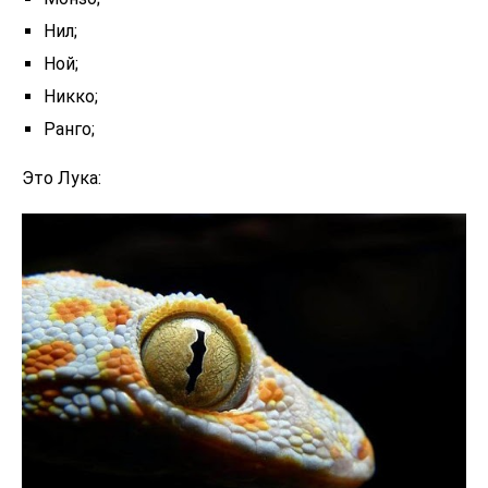
Нил;
Ной;
Никко;
Ранго;
Это Лука: