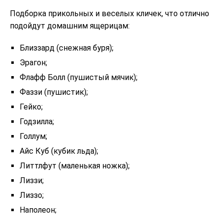
Подборка прикольных и веселых кличек, что отлично
подойдут домашним ящерицам:
Близзард (снежная буря);
Эрагон;
Флафф Болл (пушистый мячик);
Фаззи (пушистик);
Гейко;
Годзилла;
Голлум;
Айс Куб (кубик льда);
Литтлфут (маленькая ножка);
Лиззи;
Лиззо;
Наполеон;