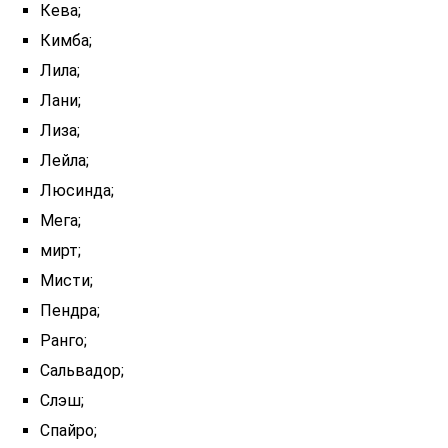
Кева;
Кимба;
Лила;
Лани;
Лиза;
Лейла;
Люсинда;
Мега;
мирт;
Мисти;
Пендра;
Ранго;
Сальвадор;
Слэш;
Спайро;