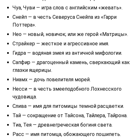
Чуа, Чуви — игра слов с английским «жевать».
Снейп — в честь Северуса Снейпа из «Гарри
Поттера».
Нео — новый, новичок; или же герой «Матрицы».
Страйкер — жесткое и агрессивное имя.
Гидра — водяная змея из античной мифологии.
Сапфир — драгоценный камень, сверкающий как
глазки ящерицы.
Ниамх — дочь повелителя морей.
Несси — в честь змееподобного Лохнесского
чудовища.
Слива — имя для питомицы темной расцветки.
Тай — сокращение от Тайсона, Тайлера, Тайрона.
Тиа, Тея — древнегреческая богиня света.
Расс — имя питомца, обожающего пошипеть.