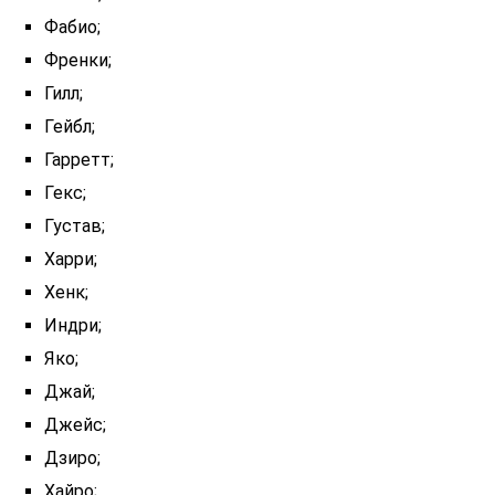
Фабио;
Френки;
Гилл;
Гейбл;
Гарретт;
Гекс;
Густав;
Харри;
Хенк;
Индри;
Яко;
Джай;
Джейс;
Дзиро;
Хайро;