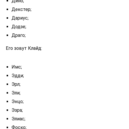
Дино;
Декстер;
Дариус;
Додзе;
Драго;
Его зовут Клайд:
Имс;
Эдди;
Эрл;
Эли;
Энцо;
Эзра;
Элиас;
Фоско;