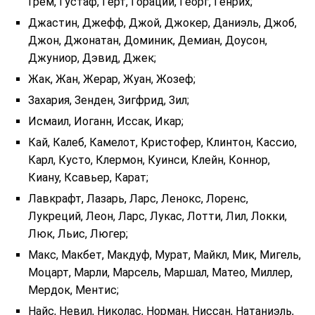
Грем, Густаф, Герт, Гораций, Георг, Генрих;
Джастин, Джефф, Джой, Джокер, Даниэль, Джоб,
Джон, Джонатан, Доминик, Демиан, Доусон,
Джуниор, Дэвид, Джек;
Жак, Жан, Жерар, Жуан, Жозеф;
Захария, Зенден, Зигфрид, Зил;
Исмаил, Иоганн, Иссак, Икар;
Кай, Калеб, Камелот, Кристофер, Клинтон, Кассио,
Карл, Кусто, Клермон, Куинси, Клейн, Коннор,
Киану, Ксавьер, Карат;
Лавкрафт, Лазарь, Ларс, Ленокс, Лоренс,
Лукреций, Леон, Ларс, Лукас, Лотти, Лил, Локки,
Люк, Льис, Люгер;
Макс, Макбет, Макдуф, Мурат, Майкл, Мик, Мигель,
Моцарт, Марли, Марсель, Маршал, Матео, Миллер,
Мердок, Ментис;
Найс, Невил, Николас, Норман, Ниссан, Натаниэль,