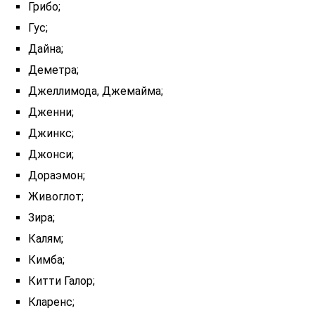
Грибо;
Гус;
Дайна;
Деметра;
Джеллимода, Джемайма;
Дженни;
Джинкс;
Джонси;
Дораэмон;
Живоглот;
Зира;
Калям;
Кимба;
Китти Галор;
Кларенс;