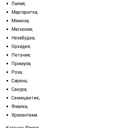
Лилия;
Маргаритка;
Мимоза;
Магнолия;
Незабудка;
Орхидея;
Петуния;
Примула;
Роза;
Сирень;
Сакура;
Семицветик;
Фиалка;
Хризантема.
Котенок Флора: