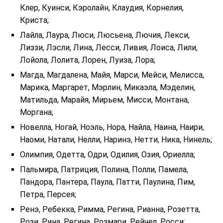
Клер, Куинси, Кэролайн, Клаудия, Корнелия,
Криста;
Лайла, Лаура, Люси, Люсьена, Лючия, Лекси,
Лиззи, Лэсли, Лина, Лесси, Ливия, Лоиса, Лили,
Лойола, Лолита, Лорен, Луиза, Лора;
Магда, Магдалена, Майя, Марси, Мейси, Мелисса,
Марика, Маргарет, Мэрлин, Микаэла, Мэделин,
Матильда, Марайя, Мирьем, Мисси, Монтана,
Моргана;
Новелла, Ногай, Ноэль, Нора, Найла, Наина, Наири,
Наоми, Натали, Нелли, Наринэ, Нетти, Ника, Нинель;
Олимпия, Одетта, Одри, Одилия, Озия, Ориелла;
Пальмира, Патриция, Полина, Полли, Памела,
Пандора, Пантера, Паула, Патти, Паулина, Пим,
Петра, Персея;
Ренэ, Ребекка, Римма, Регина, Рианна, Розетта,
Рози, Рина, Регина, Розмари, Рейчел, Росси;