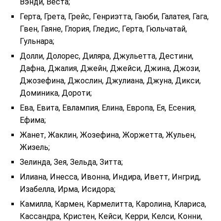
Вэнди, Веста;
Герта, Грета, Грейс, Генриэтта, Гаюби, Галатея, Гага,
Гвен, Гаяне, Глория, Гледис, Герта, Гюльчатай,
Гульнара;
Долли, Долорес, Диляра, Джульетта, Дестини,
Дафна, Джалия, Джейн, Джейси, Джина, Джози,
Джозефина, Джослин, Джулиана, Джуна, Дикси,
Доминика, Дороти;
Ева, Евита, Евлампия, Елина, Европа, Ея, Есения,
Ефима;
Жанет, Жаклин, Жозефина, Жоржетта, Жульен,
Жизель;
Зелинда, Зея, Зельда, Зитта;
Илиана, Инесса, Ивонна, Индира, Иветт, Ингрид,
Изабелла, Ирма, Исидора;
Камилла, Кармен, Кармелитта, Каролина, Клариса,
Кассандра, Кристен, Кейси, Керри, Келси, Конни,