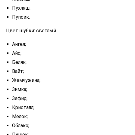
Пухляш;
Пупсик.
Цвет шубки: светлый
Ангел;
Айс;
Беляк;
Вайт;
Жемчужина;
Зимка;
Зефир;
Кристалл;
Мелок;
Облако;
Пушок;