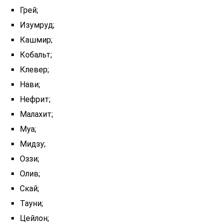
Грей;
Изумруд;
Кашмир;
Кобальт;
Клевер;
Нави;
Нефрит;
Малахит;
Муа;
Мидзу;
Оззи;
Олив;
Скай;
Тауни;
Цейлон;