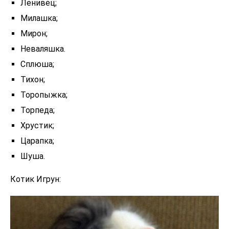
Ленивец;
Милашка;
Мирон;
Неваляшка.
Сплюша;
Тихон;
Торопыжка;
Торпеда;
Хруcтик;
Царапка;
Шуша.
Котик Игрун: