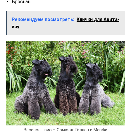
Броснан
Рекомендуем посмотреть:
Клички для Акита-
ину
Веселое трио – Сэмюэл, Гиллен и Мерфи