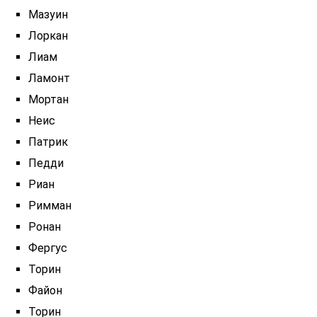
Мазуин
Лоркан
Лиам
Ламонт
Мортан
Неис
Патрик
Педди
Риан
Римман
Ронан
Фергус
Торин
Файон
Торин