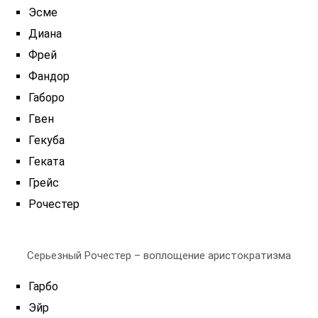
Эсме
Диана
Фрей
Фандор
Габоро
Гвен
Гекуба
Геката
Грейс
Рочестер
Серьезный Рочестер – воплощение аристократизма
Гарбо
Эйр