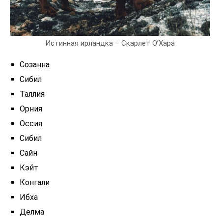
Истинная ирландка – Скарлет О’Хара
Созанна
Сибил
Таллия
Орния
Оссия
Сибил
Сайн
Кэйт
Конгали
Ибха
Делма