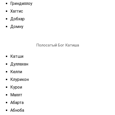
Гриндиллоу
Хаггис
Добхар
Домну
Полосатый Бог Катиша
Катши
Дуллахан
Келпи
Клурикон
Курои
Маллт
Абарта
Абноба