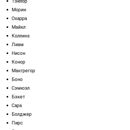
Тэйлор
Морин
Охарра
Майкл
Коллинз
Лиам
Нисон
Конор
Макгрегор
Боно
Сэмюэл
Бэкет
Сара
Болджер
Пирс