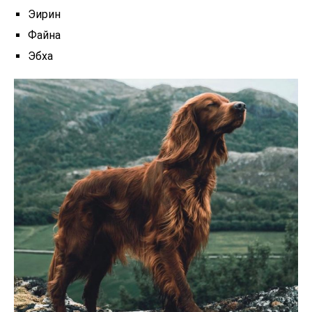
Эирин
Файна
Эбха