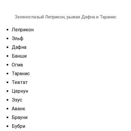
Зеленоглазый Леприкон, рыжая Дафна и Таранис
Леприкон
Эльф
Дафна
Банши
Огма
Таранис
Тевтат
Цернун
Эзус
Аванк
Брауни
Бубри