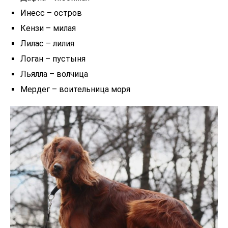
Инесс – остров
Кензи – милая
Лилас – лилия
Логан – пустыня
Льялла – волчица
Мердег – воительница моря