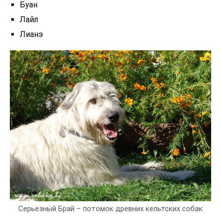
Буан
Лайл
Лианэ
Серьезный Брай – потомок древних кельтских собак