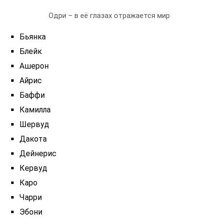
Одри – в её глазах отражается мир
Бьянка
Блейк
Ашерон
Айрис
Баффи
Камилла
Шервуд
Дакота
Дейнерис
Кервуд
Каро
Чарри
Эбони