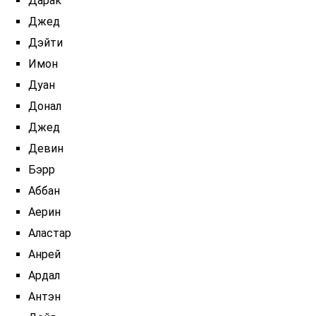
Дарак
Джед
Дэйти
Имон
Дуан
Донал
Джед
Девин
Бэрр
Аббан
Аерин
Аластар
Анрей
Ардал
Антэн