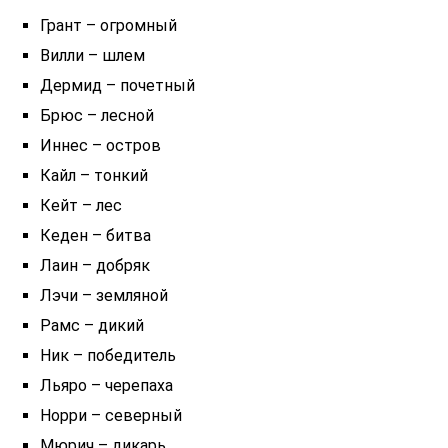
Грант – огромный
Вилли – шлем
Дермид – почетный
Брюс – лесной
Иннес – остров
Кайл – тонкий
Кейт – лес
Кеден – битва
Лаин – добряк
Лэчи – земляной
Рамс – дикий
Ник – победитель
Льяро – черепаха
Норри – северный
Мюрич – дикарь