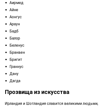
Аирмед
Айне
Аонгус
Араун
Бадб
Балор
Беленус
Бранвен
Бригит
Граннус
Дану
Дагда
Прозвища из искусства
Ирландия и Шотландия славится великими людьми,