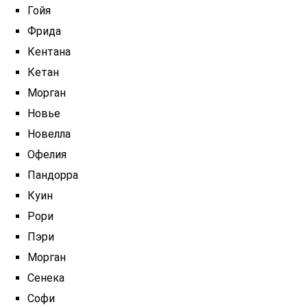
Гойя
Фрида
Кентана
Кетан
Морган
Новье
Новелла
Офелия
Пандорра
Куин
Рори
Пэри
Морган
Сенека
Софи