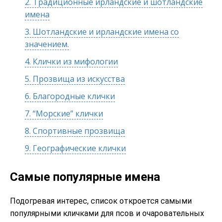
2.
Традиционные ирландские и шотландские
имена
3.
Шотландские и ирландские имена со
значением.
4.
Клички из мифологии
5.
Прозвища из искусства
6.
Благородные клички
7.
“Морские” клички
8.
Спортивные прозвища
9.
Географические клички
Самые популярные имена
Подогревая интерес, список откроется самыми
популярными кличками для псов и очаровательных