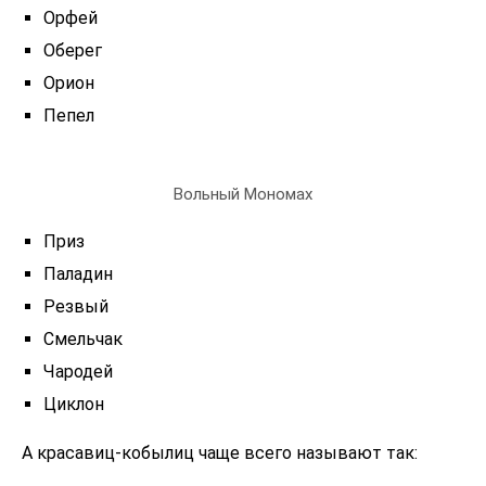
Орфей
Оберег
Орион
Пепел
Вольный Мономах
Приз
Паладин
Резвый
Смельчак
Чародей
Циклон
А красавиц-кобылиц чаще всего называют так: