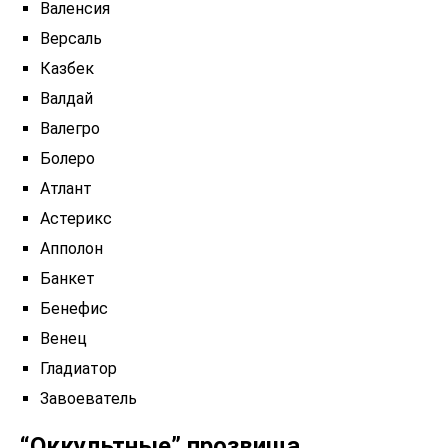
Валенсия
Версаль
Казбек
Валдай
Валегро
Болеро
Атлант
Астерикс
Апполон
Банкет
Бенефис
Венец
Гладиатор
Завоеватель
“Оккультные” прозвища