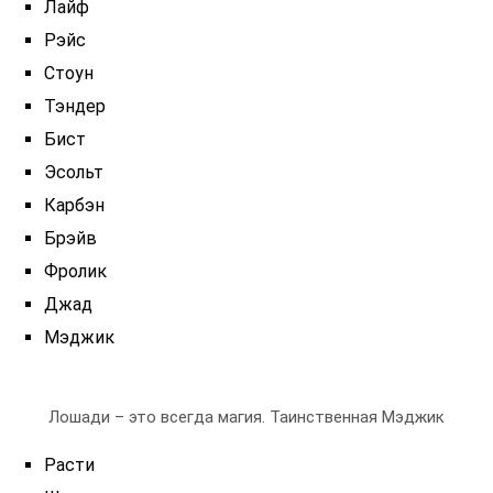
Лайф
Рэйс
Стоун
Тэндер
Бист
Эсольт
Карбэн
Брэйв
Фролик
Джад
Мэджик
Лошади – это всегда магия. Таинственная Мэджик
Расти