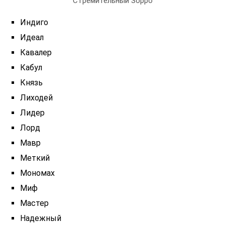
Стремительный Зорро
Индиго
Идеал
Кавалер
Кабул
Князь
Лиходей
Лидер
Лорд
Мавр
Меткий
Мономах
Миф
Мастер
Надежный