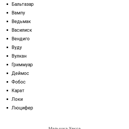
Бальтазар
Вампу
Ведьмак
Василиск
Вендиго
Вуду
Вулкан
Гриммуар
Деймос
Фобос
Карат
Локи
Люцифер
Малышка Хекса