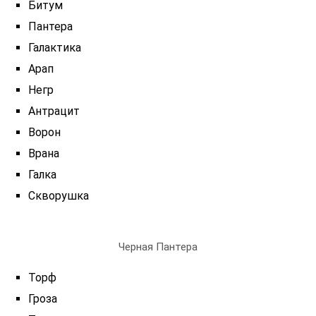
Битум
Пантера
Галактика
Арап
Негр
Антрацит
Ворон
Врана
Галка
Скворушка
Черная Пантера
Торф
Гроза