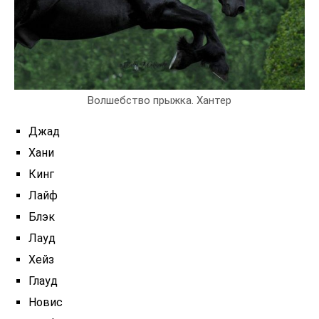
Волшебство прыжка. Хантер
Джад
Хани
Кинг
Лайф
Блэк
Лауд
Хейз
Глауд
Новис