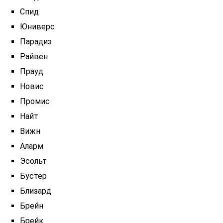
Спид
Юниверс
Парадиз
Райвен
Прауд
Новис
Промис
Найт
Вижн
Аларм
Эсольт
Бустер
Близард
Брейн
Брейк