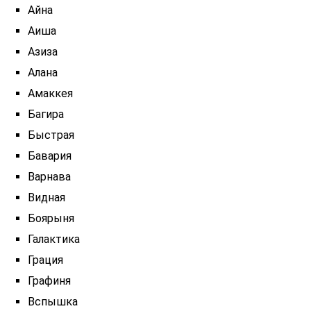
Айна
Аиша
Азиза
Алана
Амаккея
Багира
Быстрая
Бавария
Варнава
Видная
Боярыня
Галактика
Грация
Графиня
Вспышка