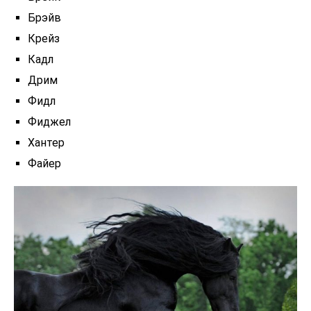
Брэйв
Крейз
Кадл
Дрим
Фидл
Фиджел
Хантер
Файер