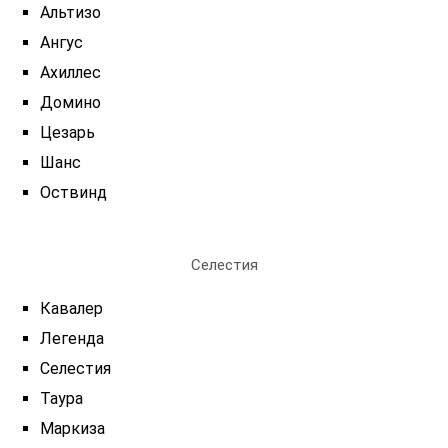
Альтизо
Ангус
Ахиллес
Домино
Цезарь
Шанс
Оствинд
Селестия
Кавалер
Легенда
Селестия
Таура
Маркиза