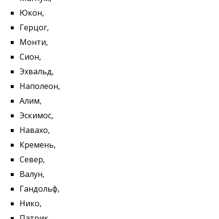
Юкон,
Герцог,
Монти,
Сион,
Эхвальд,
Наполеон,
Алим,
Эскимос,
Навахо,
Кремень,
Север,
Валун,
Гандольф,
Нико,
Патрик,