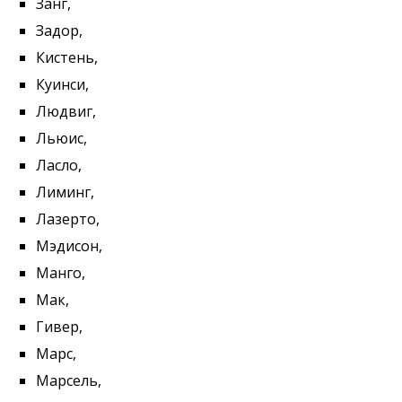
Занг,
Задор,
Киcтeнь,
Куинси,
Людвиг,
Льюис,
Ласло,
Лиминг,
Лазерто,
Мэдисон,
Манго,
Мак,
Гивер,
Марс,
Марсель,