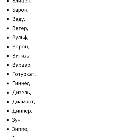
Блицен,
Барон,
Ваду,
Ветер,
Вульф,
Вopoн,
Витязь,
Варвар,
Готуркат,
Гиннес,
Дизель,
Диамант,
Диппер,
Зун,
Зиппо,