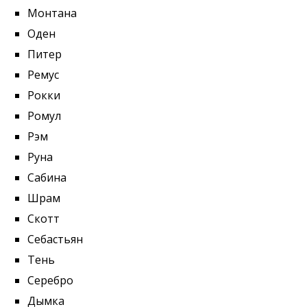
Монтана
Оден
Питер
Ремус
Рокки
Ромул
Рэм
Руна
Сабина
Шрам
Скотт
Себастьян
Тень
Серебро
Дымка