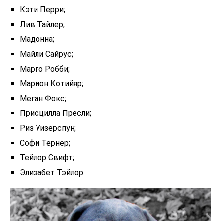
Кэти Перри;
Лив Тайлер;
Мадонна;
Майли Сайрус;
Марго Робби;
Марион Котийяр;
Меган Фокс;
Присцилла Пресли;
Риз Уизерспун;
Софи Тернер;
Тейлор Свифт;
Элизабет Тэйлор.