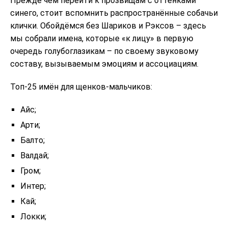
Прежде чем перейти к прозвищам с оттенками
синего, стоит вспомнить распространённые собачьи
клички. Обойдёмся без Шариков и Рэксов – здесь
мы собрали имена, которые «к лицу» в первую
очередь голубоглазикам – по своему звуковому
составу, вызываемым эмоциям и ассоциациям.
Топ-25 имён для щенков-мальчиков:
Айс;
Арти;
Балто;
Валдай;
Гром;
Интер;
Кай;
Локки;