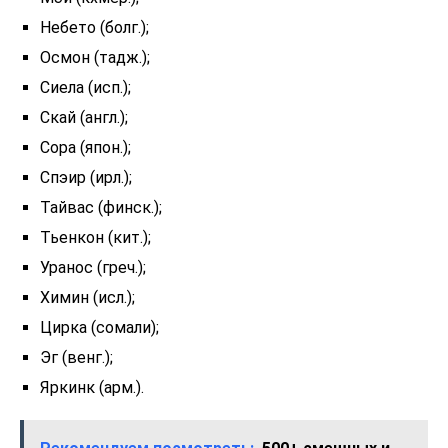
Небето (болг.);
Осмон (тадж.);
Сиела (исп.);
Скай (англ.);
Сора (япон.);
Спэир (ирл.);
Тайвас (финск.);
Тьенкон (кит.);
Уранос (греч.);
Химин (исл.);
Цирка (сомали);
Эг (венг.);
Яркинк (арм.).