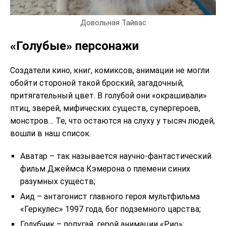
Довольная Тайвас
«Голубые» персонажи
Создатели кино, книг, комиксов, анимации не могли
обойти стороной такой броский, загадочный,
притягательный цвет. В голубой они «окрашивали»
птиц, зверей, мифических существ, супергероев,
монстров… Те, что остаются на слуху у тысяч людей,
вошли в наш список.
Аватар – так называется научно-фантастический
фильм Джеймса Кэмерона о племени синих
разумных существ;
Аид – антагонист главного героя мультфильма
«Геркулес» 1997 года, бог подземного царства;
Голубчик – попугай, герой анимации «Рио»;