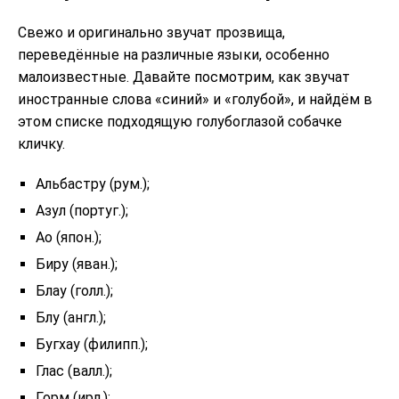
Свежо и оригинально звучат прозвища,
переведённые на различные языки, особенно
малоизвестные. Давайте посмотрим, как звучат
иностранные слова «синий» и «голубой», и найдём в
этом списке подходящую голубоглазой собачке
кличку.
Альбастру (рум.);
Азул (португ.);
Ао (япон.);
Биру (яван.);
Блау (голл.);
Блу (англ.);
Бугхау (филипп.);
Глас (валл.);
Горм (ирл.);