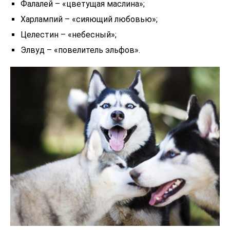
Фалалей – «цветущая маслина»;
Харлампий – «сияющий любовью»;
Целестин – «небесный»;
Элвуд – «повелитель эльфов».