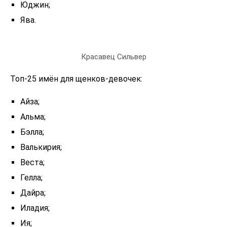
Юджин;
Ява.
Красавец Сильвер
Топ-25 имён для щенков-девочек:
Айза;
Альма;
Бэлла;
Валькирия;
Веста;
Гелла;
Дайра;
Иладия;
Ия;