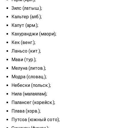
Зилс (латыш.);
Кальтер (алб.);
Капут (арм.);
Кахуранджи (маори);
Кек (венг.);
Ланьсо (кит.);
Мави (тур.);
Мелуна (литов.);
Модра (словац.);
Небески (польск.);
Нила (малаялам);
Палансег (корейск.);
Плава (хорв.);
Путсоа (южный сото);