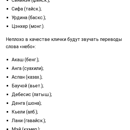
Сининэн (финск.);
Сифа (тайск.);
Урдина (баскс.);
Цэнхер (монг.).
Неплохо в качестве клички будут звучать переводы
слова «небо»:
Акаш (бенг.);
Анга (суахили);
Аспан (казах.);
Баучой (вьет.);
Дебесис (латыш.);
Денга (шона);
Кьели (алб.);
Лани (гавайск.);
Мэй (кхмер.);