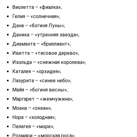
Виолетта – «фиалка»;
Гелия – «солнечная»;
Дана – «богиня Луны»;
Даника – «утренняя звезда»;
Диаманта – «бриллиант»;
Иветта – «тисовое дерево»;
Изольда – «снежная королева»;
Каталея – «орхидея»;
Лазурита – «синее небо»;
Майя – «богиня весны»;
Маргарет – «жемчужина»;
Моана – «океан»;
Нора – «холодная»;
Пелагея – «море»;
Розмари – «морская роса»;