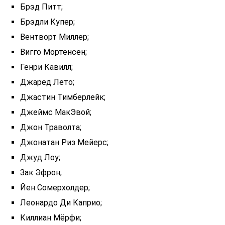
Брэд Питт;
Брэдли Купер;
Вентворт Миллер;
Вигго Мортенсен;
Генри Кавилл;
Джаред Лето;
Джастин Тимберлейк;
Джеймс МакЭвой;
Джон Траволта;
Джонатан Риз Мейерс;
Джуд Лоу;
Зак Эфрон;
Йен Сомерхолдер;
Леонардо Ди Каприо;
Киллиан Мёрфи;