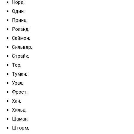
Норд;
Один;
Принц;
Роланд;
Саймон;
Сильвер;
Страйк;
Тор;
Туман;
Урал;
Фрост;
Хан;
Хильд;
Шаман;
Шторм;