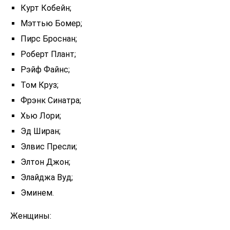
Курт Кобейн;
Мэттью Бомер;
Пирс Броснан;
Роберт Плант;
Рэйф Файнс;
Том Круз;
Фрэнк Синатра;
Хью Лори;
Эд Ширан;
Элвис Пресли;
Элтон Джон;
Элайджа Вуд;
Эминем.
Женщины: