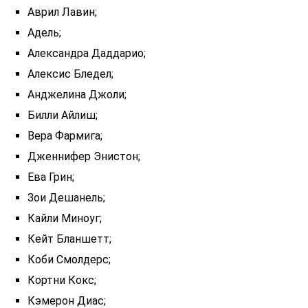
Аврил Лавин;
Адель;
Александра Даддарио;
Алексис Бледел;
Анджелина Джоли;
‎Билли Айлиш;
Вера Фармига;
Дженнифер Энистон;
Ева Грин;
Зои Дешанель;
Кайли Миноуг;
Кейт Бланшетт;
Коби Смолдерс;
Кортни Кокс;
Кэмерон Диас;