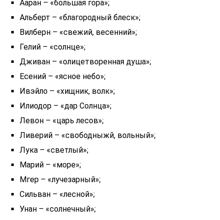
Ааран – «большая гора»;
Альберт – «благородный блеск»;
Вилберн – «свежий, весенний»;
Гелий – «солнце»;
Дживан – «олицетворенная душа»;
Есений – «ясное небо»;
Ивэйло – «хищник, волк»;
Илиодор – «дар Солнца»;
Левон – «царь лесов»;
Ливерий – «свободныжй, вольный»;
Лука – «светлый»;
Марий – «море»;
Мгер – «лучезарный»;
Сильван – «лесной»;
Унан – «солнечный»;