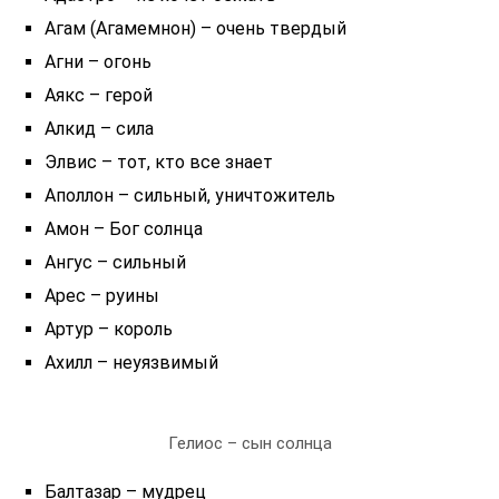
Агам (Агамемнон) – очень твердый
Агни – огонь
Аякс – герой
Алкид – сила
Элвис – тот, кто все знает
Аполлон – сильный, уничтожитель
Амон – Бог солнца
Ангус – сильный
Арес – руины
Артур – король
Ахилл – неуязвимый
Гелиос – сын солнца
Балтазар – мудрец