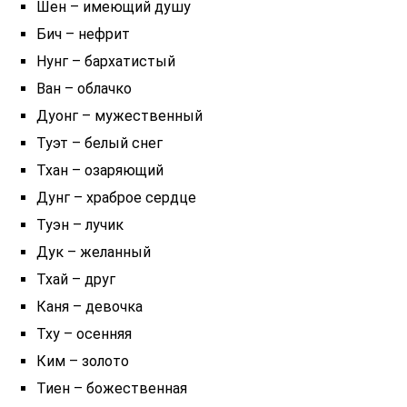
Шен – имеющий душу
Бич – нефрит
Нунг – бархатистый
Ван – облачко
Дуонг – мужественный
Туэт – белый снег
Тхан – озаряющий
Дунг – храброе сердце
Туэн – лучик
Дук – желанный
Тхай – друг
Каня – девочка
Тху – осенняя
Ким – золото
Тиен – божественная