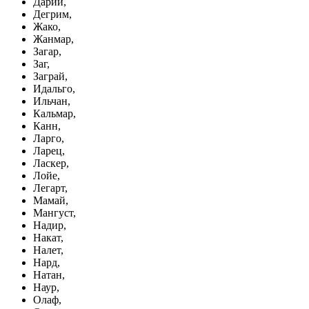
Дарий,
Дегрим,
Жако,
Жанмар,
Загар,
Заг,
Заграй,
Идальго,
Ильчан,
Кальмар,
Канн,
Ларго,
Ларец,
Ласкер,
Лойе,
Легарт,
Мамай,
Мангуст,
Надир,
Накат,
Налет,
Нард,
Натан,
Наур,
Олаф,