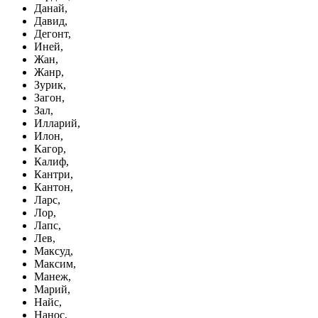
Данай,
Давид,
Дегонт,
Иней,
Жан,
Жанр,
Зурик,
Загон,
Зал,
Илларий,
Илон,
Кагор,
Калиф,
Кантри,
Кантон,
Ларс,
Лор,
Лапс,
Лев,
Максуд,
Максим,
Манеж,
Марий,
Найс,
Нанос,