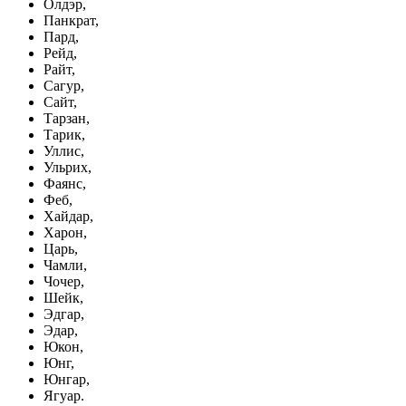
Олдэр,
Панкрат,
Пард,
Рейд,
Райт,
Сагур,
Сайт,
Тарзан,
Тарик,
Уллис,
Ульрих,
Фаянс,
Феб,
Хайдар,
Харон,
Царь,
Чамли,
Чочер,
Шейк,
Эдгар,
Эдар,
Юкон,
Юнг,
Юнгар,
Ягуар.