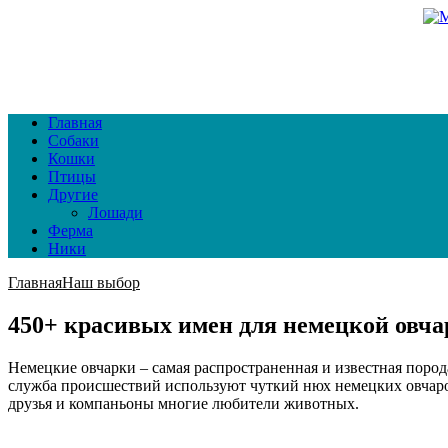
Главная
Собаки
Кошки
Птицы
Другие
Лошади
Ферма
Ники
Главная
Наш выбор
450+ красивых имен для немецкой овч
Немецкие овчарки – самая распространенная и известная поро
служба происшествий используют чуткий нюх немецких овчарок
друзья и компаньоны многие любители животных.