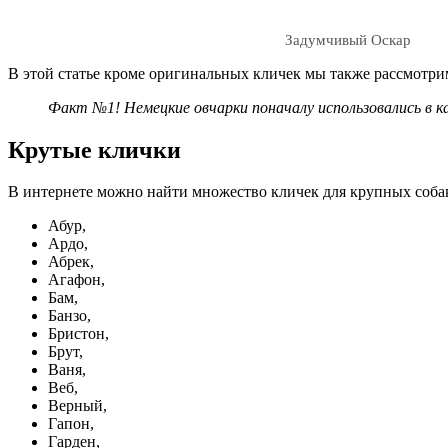
Задумчивый Оскар
В этой статье кроме оригинальных кличек мы также рассмотри
Факт №1! Немецкие овчарки поначалу использовались в к
Крутые клички
В интернете можно найти множество кличек для крупных собак
Абур,
Ардо,
Абрек,
Агафон,
Бам,
Банзо,
Бристон,
Брут,
Ваня,
Веб,
Верный,
Гапон,
Гарден,