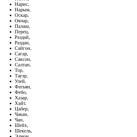
Нарис,
Нарым,
Оскар,
Окчар,
Палаш,
Перец,
Раздай,
Раздан,
Сайгон,
Сагар,
Саксон,
Салтан,
Тор,
Тауэр,
Улей,
Фатьян,
Фебо,
Хазар,
Хайт,
Цабер,
Чакан,
Чан,
Шейх,
Шекель,
Эдмон,