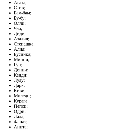
Агата;
Стив;
Бам-бам;
Бу-бу;
Олли;
Чао;
Диди;
Азалия;
Степашка;
Алия;
Бусинка;
Минни;
Гун;
Донни;
Кенди;
Лулу;
Дарк;
Киви;
Миледи;
Курага;
Пепси;
Одри;
Лада;
Фанат;
Анита;