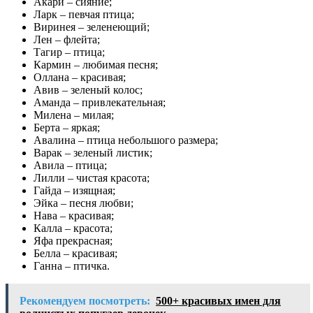
Акари – сияние;
Ларк – певчая птица;
Виринея – зеленеющий;
Лен – флейта;
Тагир – птица;
Кармин – любимая песня;
Оллана – красивая;
Авив – зеленый колос;
Аманда – привлекательная;
Милена – милая;
Берта – яркая;
Авалина – птица небольшого размера;
Варак – зеленый листик;
Авила – птица;
Лилли – чистая красота;
Гайда – изящная;
Эйка – песня любви;
Нава – красивая;
Калла – красота;
Яфа прекрасная;
Белла – красивая;
Ганна – птичка.
Рекомендуем посмотреть:
500+ красивых имен для