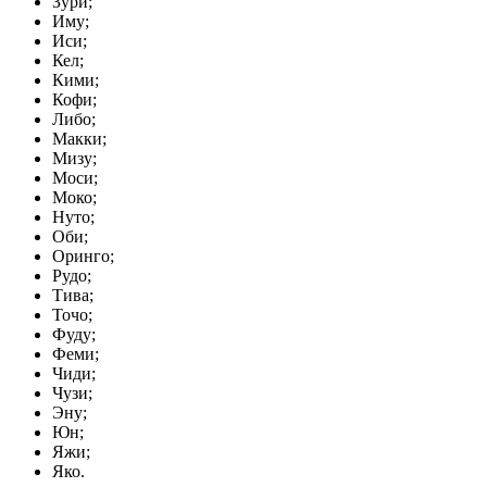
Зури;
Иму;
Иси;
Кел;
Кими;
Кофи;
Либо;
Макки;
Мизу;
Моси;
Моко;
Нуто;
Оби;
Оринго;
Рудо;
Тива;
Точо;
Фуду;
Феми;
Чиди;
Чузи;
Эну;
Юн;
Яжи;
Яко.