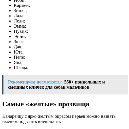
Ибби;
Кармен;
Зинка;
Лада;
Леди;
Эмма;
Пувик;
Энни;
Зюзя;
Дак;
Юта;
Пепе;
Ява;
Шкода.
Рекомендуем посмотреть:
550+ прикольных и
смешных кличек для собак мальчиков
Самые «желтые» прозвища
Канарейку с ярко-желтым окрасом перьев можно назвать
именем под стать внешности: