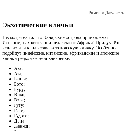
Ромео и Джульетта.
Экзотические клички
Несмотря на то, что Канарские острова принадлежат
Испании, находятся они недалеко от Африки! Придумайте
кенарю или канареечке экзотическую кличку. Особенно
подойдут индейские, китайские, африканские и японские
клички редкой черной канарейке:
Аза;
Ата;
Банги;
Бото;
Буру;
Вихо;
Вэра;
Гугу;
Гачи;
Гудэхи;
Дуна;
Женжи;