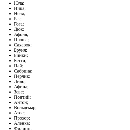
Юла;
Ника;
Неля;
Баз;
Гога;
Дюк;
Афоня;
Проша;
Сахарок;
Бруня;
Бинки;
Бетти;
Пай;
Сабрина;
Перчик;
Лило;
Афина;
Зевс;
Понтий;
Антон;
Вольдемар;
Атос;
Прохор;
Аленка;
Филипп;