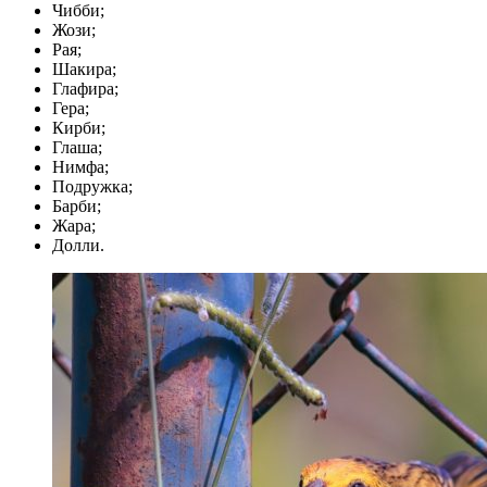
Чибби;
Жози;
Рая;
Шакира;
Глафира;
Гера;
Кирби;
Глаша;
Нимфа;
Подружка;
Барби;
Жара;
Долли.