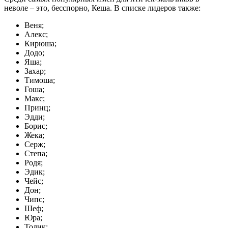
неволе – это, бесспорно, Кеша. В списке лидеров также:
Веня;
Алекс;
Кирюша;
Додо;
Яша;
Захар;
Тимоша;
Гоша;
Макс;
Принц;
Эдди;
Борис;
Жека;
Серж;
Степа;
Родя;
Эдик;
Чейс;
Дон;
Чипс;
Шеф;
Юра;
Толик;