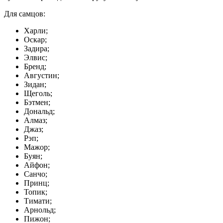
Для самцов:
Харли;
Оскар;
Задира;
Элвис;
Бренд;
Августин;
Зидан;
Щеголь;
Бэтмен;
Дональд;
Алмаз;
Джаз;
Рэп;
Мажор;
Буян;
Айфон;
Санчо;
Принц;
Топик;
Тимати;
Арнольд;
Пижон;