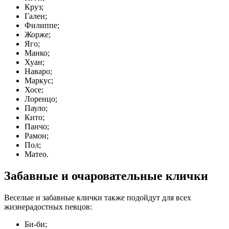
Круз;
Гален;
Филиппе;
Жорже;
Яго;
Манко;
Хуан;
Наваро;
Маркус;
Хосе;
Лоренцо;
Пауло;
Кито;
Панчо;
Рамон;
Пол;
Матео.
Забавные и очаровательные клички
Веселые и забавные клички также подойдут для всех
жизнерадостных певцов:
Би-би;