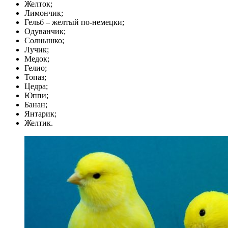
Желток;
Лимончик;
Гельб – желтый по-немецки;
Одуванчик;
Солнышко;
Лучик;
Медок;
Гелио;
Топаз;
Цедра;
Юппи;
Банан;
Янтарик;
Желтик.