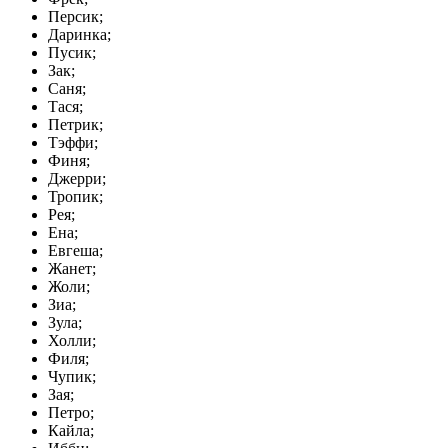
Персик;
Даринка;
Пусик;
Зак;
Саня;
Тася;
Петрик;
Тэффи;
Финя;
Джерри;
Тропик;
Рея;
Ена;
Евгеша;
Жанет;
Жоли;
Зиа;
Зула;
Холли;
Филя;
Чупик;
Зая;
Петро;
Кайла;