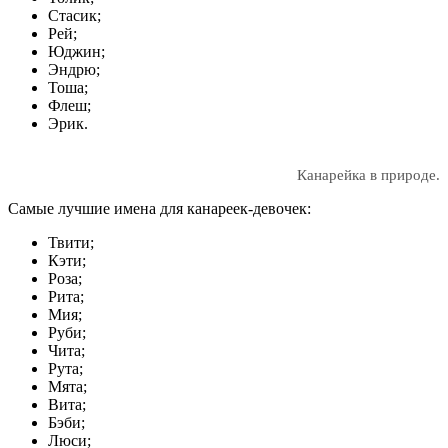
Стасик;
Рей;
Юджин;
Эндрю;
Тоша;
Флеш;
Эрик.
Канарейка в природе.
Самые лучшие имена для канареек-девочек:
Твити;
Кэти;
Роза;
Рита;
Мия;
Руби;
Чита;
Рута;
Мята;
Вита;
Бэби;
Люси;