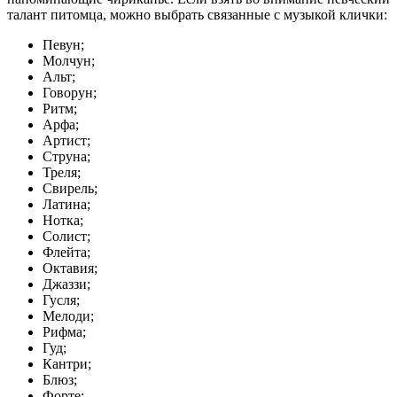
талант питомца, можно выбрать связанные с музыкой клички:
Певун;
Молчун;
Альт;
Говорун;
Ритм;
Арфа;
Артист;
Струна;
Треля;
Свирель;
Латина;
Нотка;
Солист;
Флейта;
Октавия;
Джаззи;
Гусля;
Мелоди;
Рифма;
Гуд;
Кантри;
Блюз;
Форте;