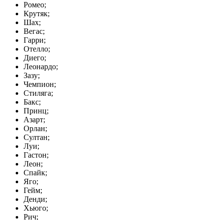
Ромео;
Крутяк;
Шах;
Вегас;
Гарри;
Отелло;
Диего;
Леонардо;
Зазу;
Чемпион;
Стиляга;
Бакс;
Принц;
Азарт;
Орлан;
Султан;
Луи;
Гастон;
Леон;
Спайк;
Яго;
Гейм;
Денди;
Хьюго;
Рич;