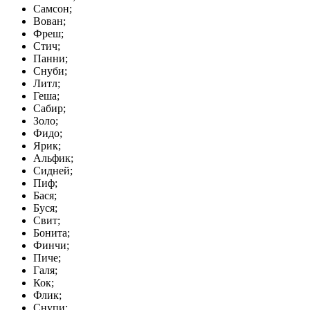
Самсон;
Вован;
Фреш;
Стич;
Панни;
Снуби;
Литл;
Геша;
Сабир;
Золо;
Фидо;
Ярик;
Альфик;
Сидней;
Пиф;
Бася;
Буся;
Свит;
Бонита;
Финчи;
Пиче;
Галя;
Кок;
Флик;
Снупи;