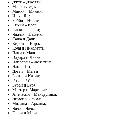
Джон – Джолли;
Мачо и Леди;
Микки – Минни;
Инь – Ян;
Бобби – Нонни;
Кикки – Кола;
Рикки и Тикки;
Чижик – Пыжик;
Саша и Даша;
Кирьян и Кира;
Коля и Николетта;
Паша и Маша;
Эдуард и Диана;
Наполеон – Жозефина;
Нао – Чао;
Дэгги – Мэгги;
Бонни и Клайд;
Гена – Гейша;
Буран и Буря;
Мастер и Маргарита;
Апельсин – Мандаринка;
Лимон и Лайма;
Милаша – Аркаша;
Чичи – Чача;
Гарри и Мари.