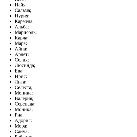
Найя;
Сальма;
Нурия;
Кармела;
Альба;
Марисоль;
Карла;
Мара;
Айна;
Арлет;
Селия;
Люсинда;
Ева;
Ирис;
Лита;
Селеста;
Моника;
Валерия;
Серенада;
Моника;
Риа;
Адория;
Мора;
Санча;
Роберта;