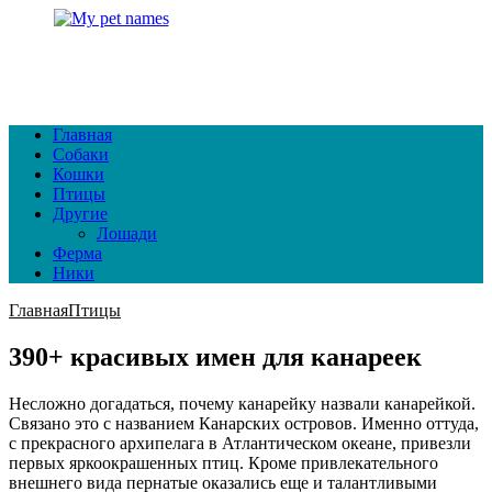
Главная
Собаки
Кошки
Птицы
Другие
Лошади
Ферма
Ники
Главная
Птицы
390+ красивых имен для канареек
Несложно догадаться, почему канарейку назвали канарейкой.
Связано это с названием Канарских островов. Именно оттуда,
с прекрасного архипелага в Атлантическом океане, привезли
первых яркоокрашенных птиц. Кроме привлекательного
внешнего вида пернатые оказались еще и талантливыми