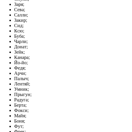
Заря;
Сева;
Салли;
Закир;
Сид;
Ксю;
Буба;
Чарли;
Донат;
Зейк;
Канара;
Йо-йо;
Федя;
Арчи;
Палыч;
Лентяй;
Умник;
Прыгун;
Радуга;
Берта;
Фокси;
Майя;
Боня;
Фут;
Фрек;