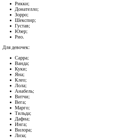
Рикки;
Донателло;
Зорро;
Шекспир;
Густав;
Юзер;
Рио.
Для девочек:
Сарра;
Ванда;
Куки;
Яна;
Клео;
Лола;
Анабель;
Витчи;
Вега;
Марго;
Тильда;
Дафна;
Инга;
Вилора;
Лиза;