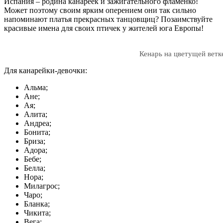
Испания – родина канареек и зажигательного фламенко!
Может поэтому своим ярким оперением они так сильно
напоминают платья прекрасных танцовщиц? Позаимствуйте
красивые имена для своих птичек у жителей юга Европы!
Кенарь на цветущей ветк
Для канарейки-девочки:
Альма;
Ане;
Ая;
Алита;
Андреа;
Бонита;
Бриза;
Адора;
Бебе;
Белла;
Нора;
Милагрос;
Чаро;
Бланка;
Чикита;
Вега;