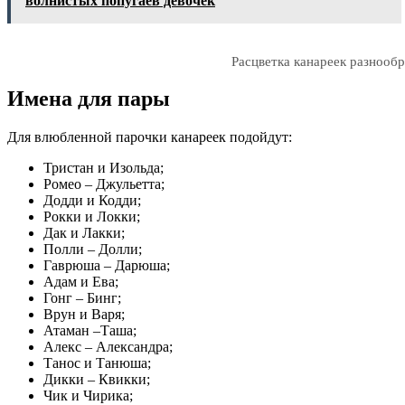
волнистых попугаев девочек
Расцветка канареек разнообр
Имена для пары
Для влюбленной парочки канареек подойдут:
Тристан и Изольда;
Ромео – Джульетта;
Додди и Кодди;
Рокки и Локки;
Дак и Лакки;
Полли – Долли;
Гаврюша – Дарюша;
Адам и Ева;
Гонг – Бинг;
Врун и Варя;
Атаман –Таша;
Алекс – Александра;
Танос и Танюша;
Дикки – Квикки;
Чик и Чирика;