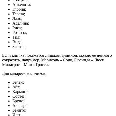
Анхелита;
Глория;
Тереза;
Лало;
Аделина;
Риса;
Розитта;
Тия;
Вида;
Занита.
Если кличка покажется слишком длинной, можно ее немного
сократить, например, Марисоль – Соля, Люсинда – Люси,
Милагрос – Мила, Гросси.
Для канареек-мальчиков:
Белен;
Абэ;
Кармин;
Сортез;
Бруно;
Альваро;
Бенито;
Игги;