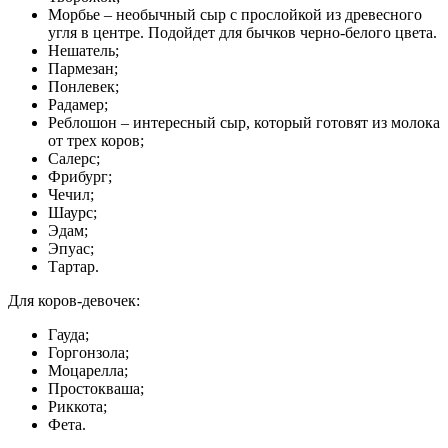
Морбье – необычный сыр с прослойкой из древесного
угля в центре. Подойдет для бычков черно-белого цвета.
Нешатель;
Пармезан;
Понлевек;
Радамер;
Реблошон – интересный сыр, который готовят из молока
от трех коров;
Салерс;
Фрибург;
Чечил;
Шаурс;
Эдам;
Эпуас;
Тартар.
Для коров-девочек:
Гауда;
Горгонзола;
Моцарелла;
Простокваша;
Риккота;
Фета.