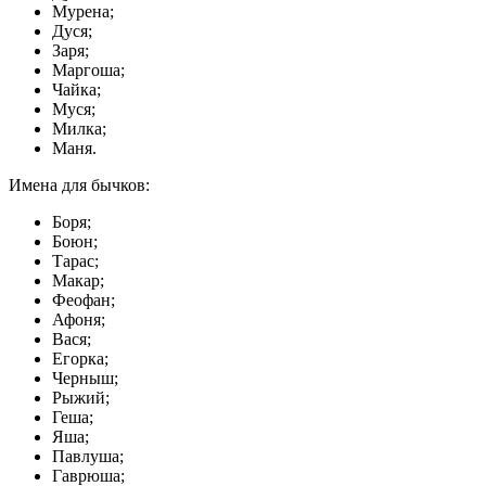
Мурена;
Дуся;
Заря;
Маргоша;
Чайка;
Муся;
Милка;
Маня.
Имена для бычков:
Боря;
Боюн;
Тарас;
Макар;
Феофан;
Афоня;
Вася;
Егорка;
Черныш;
Рыжий;
Геша;
Яша;
Павлуша;
Гаврюша;