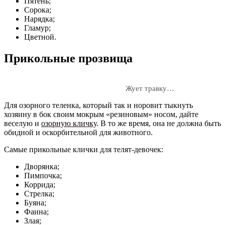
Пятень;
Сорока;
Нарядка;
Гламур;
Цветной.
Прикольные прозвища
Жует травку…
Для озорного теленка, который так и норовит тыкнуть
хозяину в бок своим мокрым «резиновым» носом, дайте
веселую и
озорную кличку
. В то же время, она не должна быть
обидной и оскорбительной для животного.
Самые прикольные клички для телят-девочек:
Дворянка;
Пимпочка;
Коррида;
Стрелка;
Буяна;
Фаина;
Злая;