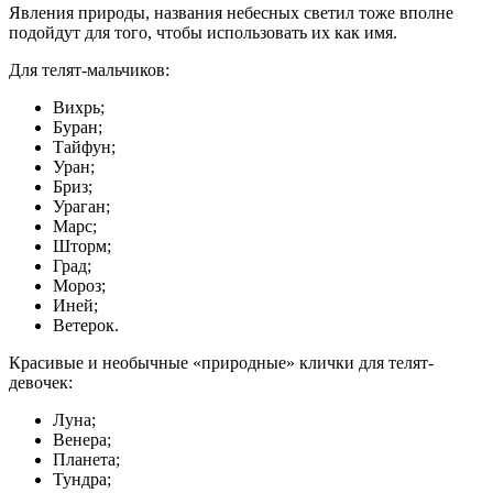
Явления природы, названия небесных светил тоже вполне
подойдут для того, чтобы использовать их как имя.
Для телят-мальчиков:
Вихрь;
Буран;
Тайфун;
Уран;
Бриз;
Ураган;
Марс;
Шторм;
Град;
Мороз;
Иней;
Ветерок.
Красивые и необычные «природные» клички для телят-
девочек:
Луна;
Венера;
Планета;
Тундра;