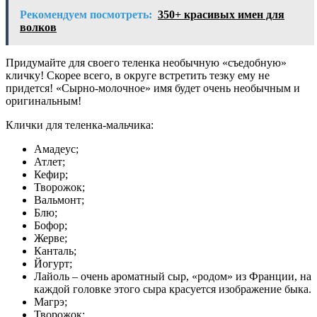
Рекомендуем посмотреть:
350+ красивых имен для
волков
Придумайте для своего теленка необычную «съедобную»
кличку! Скорее всего, в округе встретить тезку ему не
придется! «Сырно-молочное» имя будет очень необычным и
оригинальным!
Клички для теленка-мальчика:
Амадеус;
Атлет;
Кефир;
Творожок;
Вальмонт;
Блю;
Бофор;
Жерве;
Канталь;
Йогурт;
Лайоль – очень ароматный сыр, «родом» из Франции, на
каждой головке этого сыра красуется изображение быка.
Магрэ;
Творожок;