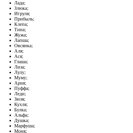
Лада;
Злюка;
Игруля;
Прибыль;
Клепа;
Тина;
Жужа;
Лапша;
Овсянка;
Аля;
Ася;
Глаша;
Лиза;
Лулу;
Муму;
Ария;
Пуффа;
Леди;
Зюзя;
Кухля;
Булка;
Альфа;
Душка;
Марфуша;
Моня;