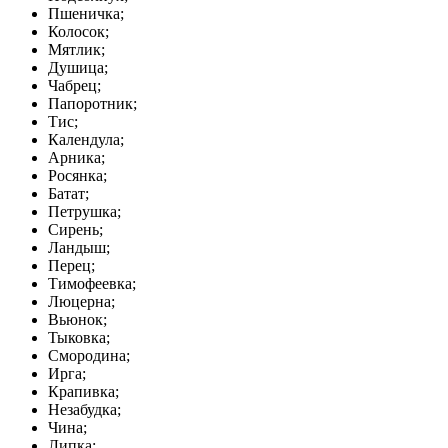
Пшеничка;
Колосок;
Мятлик;
Душица;
Чабрец;
Папоротник;
Тис;
Календула;
Арника;
Росянка;
Батат;
Петрушка;
Сирень;
Ландыш;
Перец;
Тимофеевка;
Люцерна;
Вьюнок;
Тыковка;
Смородина;
Ирга;
Крапивка;
Незабудка;
Чина;
Липка;