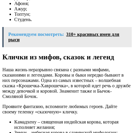
Афоня;
Ажур;
Топтун;
Студень.
Рекомендуем посмотреть:
310+ красивых имен для
рыси
Клички из мифов, сказок и легенд
Наша жизнь неразрывно связана с разными мифами,
сказаниями и легендами. Коровы и быки нередко бывают в
них персонажами. Одна из самых известных – волшебная
сказка «Крошечка-Хаврошечка», в которой идет речь о дружбе
между девочкой и коровой. Знаменит также и Бычок-
Смоляной Бочок.
Проявите фантазию, вспомните любимых героев. Дайте
своему теленку «сказочную» кличку.
Камадхену – священная индийская корова, которая
исполняет желания;
Земун – небесная корова в славянской мифологии;