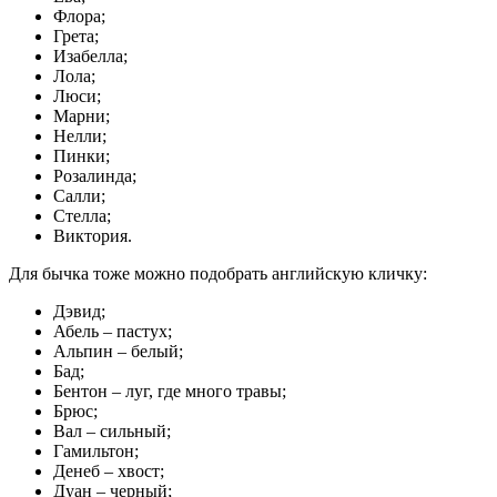
Флора;
Грета;
Изабелла;
Лола;
Люси;
Марни;
Нелли;
Пинки;
Розалинда;
Салли;
Стелла;
Виктория.
Для бычка тоже можно подобрать английскую кличку:
Дэвид;
Абель – пастух;
Альпин – белый;
Бад;
Бентон – луг, где много травы;
Брюс;
Вал – сильный;
Гамильтон;
Денеб – хвост;
Дуан – черный;