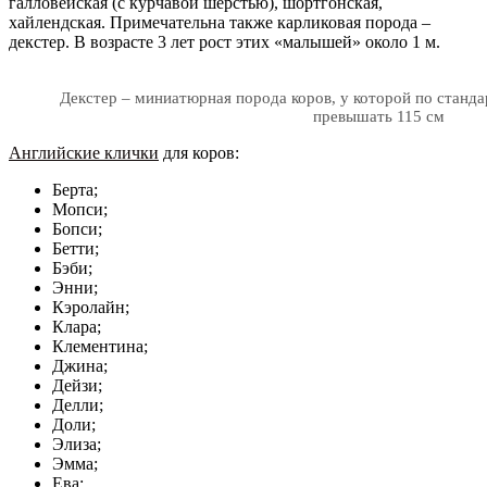
галловейская (с курчавой шерстью), шортгонская,
хайлендская. Примечательна также карликовая порода –
декстер. В возрасте 3 лет рост этих «малышей» около 1 м.
Декстер – миниатюрная порода коров, у которой по станда
превышать 115 см
Английские клички
для коров:
Берта;
Мопси;
Бопси;
Бетти;
Бэби;
Энни;
Кэролайн;
Клара;
Клементина;
Джина;
Дейзи;
Делли;
Доли;
Элиза;
Эмма;
Ева;