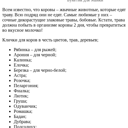
Букетик для Майки
Всем известно, что коровы – жвачные животные, которые едят
траву. Всю подряд они не едят. Самые любимые у них –
сочные дикорастущие злаковые травы, бобовые. Кстати, трава
должна побыть в организме коровы 2 дня, чтобы превратиться
во вкусное молочко!
Клички для коров в честь цветов, трав, деревьев;
Рябинка – для рыжей;
Арония – для черной;
Калинка;
Елочка;
Березка – для черно-белой;
Астра;
Розочка;
Пеларгония;
Фиалка;
Лютик;
Груша;
Одуванчик;
Ромашка;
Бадан;
Дубрава;
Подсолнух;