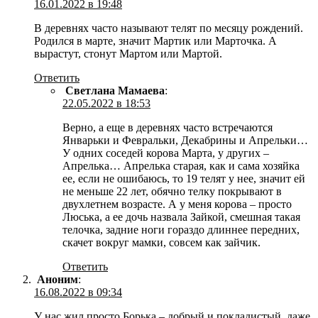
16.01.2022 в 19:48
В деревнях часто называют телят по месяцу рождений.
Родился в марте, значит Мартик или Марточка. А
вырастут, стонут Мартом или Мартой.
Ответить
Светлана Мамаева
:
22.05.2022 в 18:53
Верно, а еще в деревнях часто встречаются
Январьки и Февральки, Декабрины и Апрельки…
У одних соседей корова Марта, у других –
Апрелька… Апрелька старая, как и сама хозяйка
ее, если не ошибаюсь, то 19 телят у нее, значит ей
не меньше 22 лет, обячно телку покрывают в
двухлетнем возрасте. А у меня корова – просто
Люська, а ее дочь назвала Зайкой, смешная такая
телочка, задние ноги гораздо длиннее передних,
скачет вокруг мамки, совсем как зайчик.
Ответить
Аноним
:
16.08.2022 в 09:34
У нас жил просто Борька – добрый и покладистый, даже