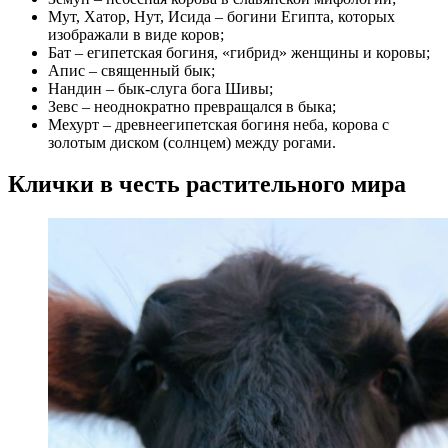
Мут, Хатор, Нут, Исида – богини Египта, которых
изображали в виде коров;
Бат – египетская богиня, «гибрид» женщины и коровы;
Апис – священный бык;
Нандин – бык-слуга бога Шивы;
Зевс – неоднократно превращался в быка;
Мехурт – древнеегипетская богиня неба, корова с
золотым диском (солнцем) между рогами.
Клички в честь растительного мира