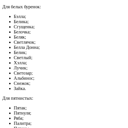
Для белых буренок:
Бэлла;
Белика;
Сгущенка;
Белочка;
Беляк;
Светлячок;
Белла Донна;
Белик;
Светлый;
Хэлла;
Лучик;
Светозар;
Альбинос;
Снежок;
Зайка.
Для пятнистых:
Пятак;
Пятнуля;
Ряба;
Палитра;