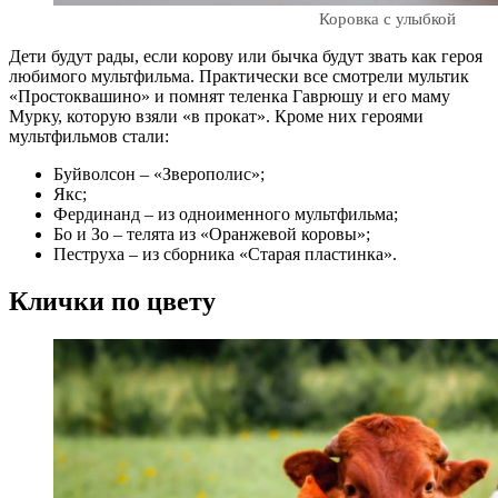
Коровка с улыбкой
Дети будут рады, если корову или бычка будут звать как героя
любимого мультфильма. Практически все смотрели мультик
«Простоквашино» и помнят теленка Гаврюшу и его маму
Мурку, которую взяли «в прокат». Кроме них героями
мультфильмов стали:
Буйволсон – «Зверополис»;
Якс;
Фердинанд – из одноименного мультфильма;
Бо и Зо – телята из «Оранжевой коровы»;
Пеструха – из сборника «Старая пластинка».
Клички по цвету