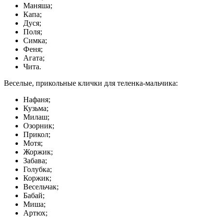
Маняша;
Капа;
Дуся;
Поля;
Симка;
Феня;
Агата;
Чита.
Веселые, прикольные клички для теленка-мальчика:
Нафаня;
Кузьма;
Милаш;
Озорник;
Прикол;
Мотя;
Жоржик;
Забава;
Голубка;
Коржик;
Весельчак;
Бабай;
Миша;
Артюх;