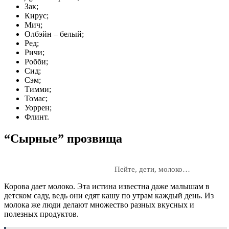
Зак;
Кирус;
Мич;
Олбэйн – белый;
Ред;
Ричи;
Робби;
Сид;
Сэм;
Тимми;
Томас;
Уоррен;
Флинт.
“Сырные” прозвища
Пейте, дети, молоко…
Корова дает молоко. Эта истина известна даже малышам в
детском саду, ведь они едят кашу по утрам каждый день. Из
молока же люди делают множество разных вкусных и
полезных продуктов.