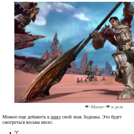
❤~Master~❤ в деле
Можно еще добавить к
нику
свой знак Зодиака. Это будет
смотреться весьма мило:
♈