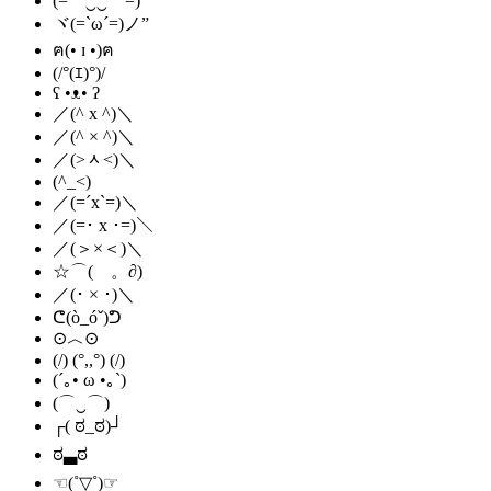
(=⌒‿‿⌒=)
ヾ(=`ω´=)ノ”
ฅ(• ɪ •)ฅ
(/°(ｴ)°)/
ʕ •ᴥ• ʔ
／(^ x ^)＼
／(^ × ^)＼
／(˃ᆺ˂)＼
(^_<)
／(=´x`=)＼
／(=･ x ･=)＼
／(＞×＜)＼
☆⌒(ゝ。∂)
／(･ × ･)＼
ᕦ(ò_óˇ)ᕤ
⊙︿⊙
(/) (°,,°) (/)
(´｡• ω •｡`)
(⌒‿⌒)
┌( ಠ_ಠ)┘
ಠ▃ಠ
☜(˚▽˚)☞