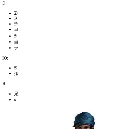
Э:
∌
Ӭ
∋
ヨ
℈
当
ラ
Ю:
ਠ
扣
Я:
兄
ʁ