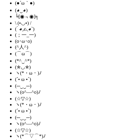
(●´ω｀●)
(◕‿◕)
╘[◉﹃◉]╕
\ (•◡•) /
( ́ ◕◞ε◟◕`)
(；一_一)
(o･ω･o)
(^人^)
(⌒ω⌒)
(*^‿^*)
(✯◡✯)
ヽ(*・ω・)ﾉ
(´• ω •`)
(─‿‿─)
ヽ(o^―^o)ﾉ
(☆▽☆)
ヽ(*・ω・)ﾉ
(´• ω •`)
(─‿‿─)
ヽ(o^―^o)ﾉ
(☆▽☆)
ヽ(*⌒▽⌒*)ﾉ