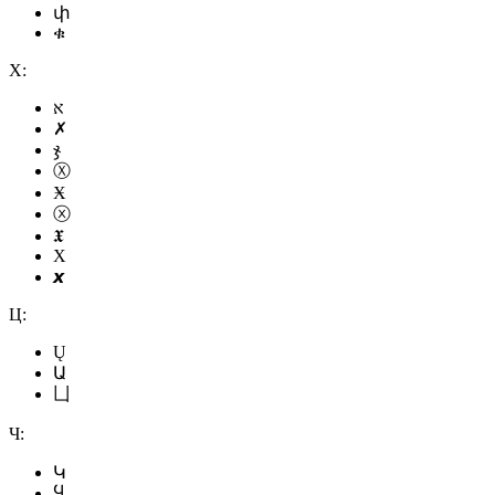
փ
ቁ
Х:
א
✗
ჯ
Ⓧ
Ӿ
ⓧ
𝖃
Х
𝙭
Ц:
Ų
Ա
凵
Ч:
Կ
Ⴁ