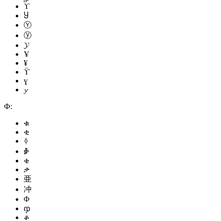
ϒ
Ⴘ
Ⓨ
ⓨ
𝓨
Ұ
¥
ϔ
ɣ
𝔂
Ф:
ቁ
ቂ
ᛄ
ቇ
ቄ
ቃ
亜
冲
Φ
ჶ
ቆ