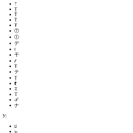
⍑
Τ
Ť
Ṫ
₮
Ⓣ
ⓣ
デ
𝔱
干
𝓉
Ŧ
テ
Ț
𝙩
𝔗
𝕋
𝒯
ナ
У:
ע
௶