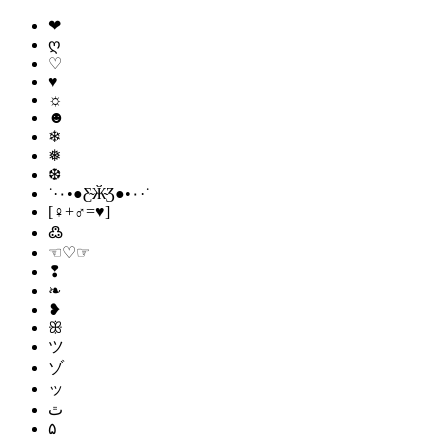
❤
ღ
♡
♥
☼
☻
❄
❅
❆
˙·٠•●Ƹ̴Ӂ̴Ʒ●•٠·˙
[♀+♂=♥]
߷
☜♡☞
❢
❧
❥
ꕥ
ツ
ゾ
ッ
ﭢ
۵