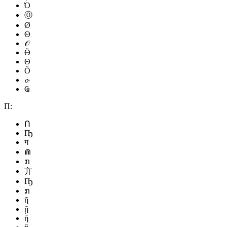
Ό
Ⓞ
Ø
Θ
𝒪
Ӫ
Θ
Õ
𝓸
Ҩ
П:
Ո
Ҧ
ग
⋒
ກ
亣
Ҧ
ກ
ῆ
ῇ
ἤ