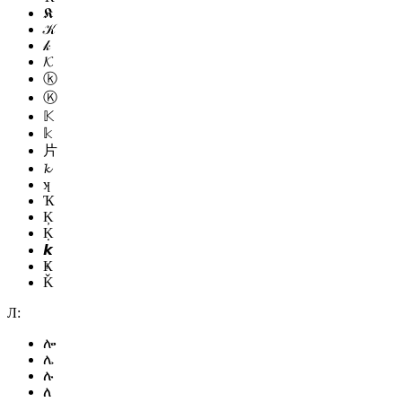
𝕶
𝒦
𝓀
𝓚
ⓚ
Ⓚ
𝕂
𝕜
片
𝓴
ʞ
Ҡ
Ķ
Ḳ
𝙠
Ҝ
Ǩ
Л:
ሎ
ሌ
ሉ
ለ