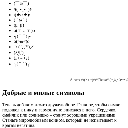
(￣ω￣)
٩(｡•́‿•̀｡)۶
\(★ω★)/
( ` ω ´ )
(μ_μ)
o(〒﹏〒)o
┐( ˘_˘ )┌
o(>ω<)o
ヽ( `д´*)ノ
(ﾉД`)
(｡•́︿•̀｡)
╮( ˘_˘ )╭
А это ฅ(• ɪ •)ฅ*Rosa*(^人<)〜
Добрые и милые символы
Теперь добавим что-то дружелюбное. Главное, чтобы символ
подошел к нику и гармонично вписался в него. Сердечко,
смайлик или солнышко – станут хорошими украшениями.
Станьте миролюбивым воином, который не испытывает к
врагам негатива.