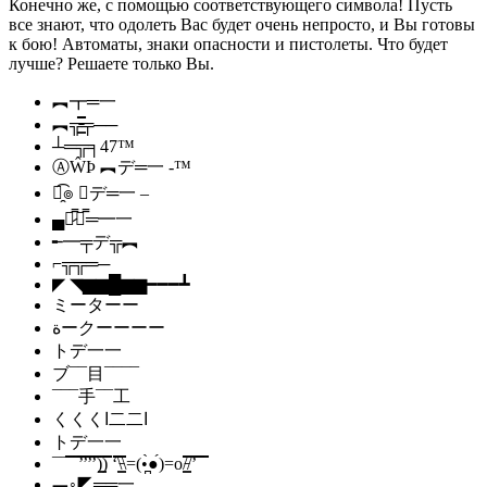
Конечно же, с помощью соответствующего символа! Пусть
все знают, что одолеть Вас будет очень непросто, и Вы готовы
к бою! Автоматы, знаки опасности и пистолеты. Что будет
лучше? Решаете только Вы.
︻┳═一
︻╦̵̵͇̿̿̿̿╤──
┴═╦╕47™
ⒶŴÞ ︻デ═一 -™
๏̯͡๏ ︻デ═一 –
▄︻̷̿┻̿═━一
╾━╤デ╦︻
⌐╦╦═─
◤ ◥▆▆█▆▆━━━┻
ミーターー
ةークーーーー
トデ一一
ブ¯¯目¯¯¯¯
¯¯¯手¯¯工
くくくا二二ا
トデ一一
¯¯̿̿¯̿̿’̿̿̿̿̿̿̿’̿̿’̿̿̿̿̿’̿̿̿)͇̿̿)̿̿̿̿ ‘̿̿̿̿̿̿\̵͇̿̿\=(•̪̀●́)=o/̵͇̿̿/’̿̿ ̿ ̿̿
︻◦◤══一