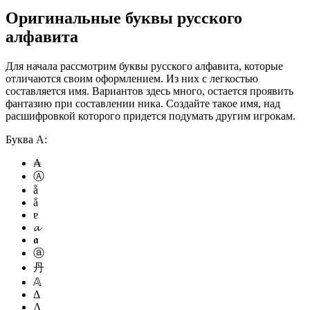
Оригинальные буквы русского
алфавита
Для начала рассмотрим буквы русского алфавита, которые
отличаются своим оформлением. Из них с легкостью
составляется имя. Вариантов здесь много, остается проявить
фантазию при составлении ника. Создайте такое имя, над
расшифровкой которого придется подумать другим игрокам.
Буква А:
₳
Ⓐ
ẵ
ẳ
ɐ
𝓪
𝖆
ⓐ
丹
𝔸
Δ
Λ