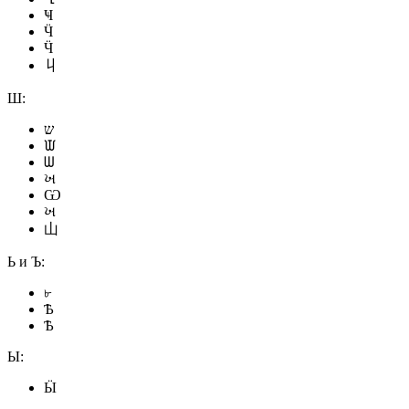
Ҹ
Ӵ
Ӵ
丩
Ш:
ש
ᙡ
ᗯ
ખ
Ѡ
ખ
山
Ь и Ъ:
৮
Ѣ
Ѣ
Ы:
Ӹ