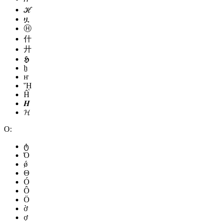
ℋ
ዟ
Ⓗ
什
廾
𝕳
ẖ
ҥ
ᾝ
Ĥ
𝑯
𝓗
О:
ტ
Ό
ǿ
Θ
Ó
Ô
Ö
ờ
ợ