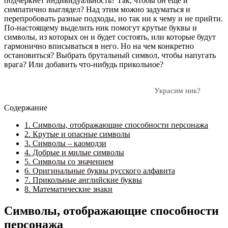
подчеркнет индивидуальность? Так, чтобы он еще и
симпатично выглядел? Над этим можно задуматься и
перепробовать разные подходы, но так ни к чему и не прийти.
По-настоящему выделить ник помогут крутые буквы и
символы, из которых он и будет состоять, или которые будут
гармонично вписываться в него. Но на чем конкретно
остановиться? Выбрать брутальный символ, чтобы напугать
врага? Или добавить что-нибудь прикольное?
Украсим ник?
Содержание
1.
Символы, отображающие способности персонажа
2.
Крутые и опасные символы
3.
Символы – каомодзи
4.
Добрые и милые символы
5.
Символы со значением
6.
Оригинальные буквы русского алфавита
7.
Прикольные английские буквы
8.
Математические знаки
Символы, отображающие способности
персонажа