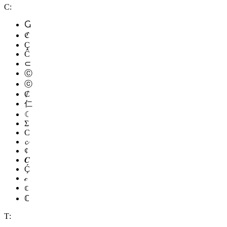
С:
Ⴚ
ℭ
Ç
Ĉ
⊂
Ⓒ
ⓒ
₡
仁
☾
Σ
C
𝓬
¢
𝑪
Ḉ
𝒸
𝕔
ℂ
Т: