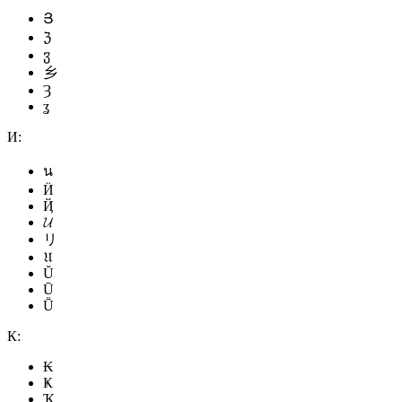
Յ
ℨ
ჳ
乡
Ȝ
ʓ
И:
น
Ӥ
Ҋ
𝓤
リ
𝔘
Ŭ
Ū
Ṻ
К:
₭
Ҝ
Ҡ