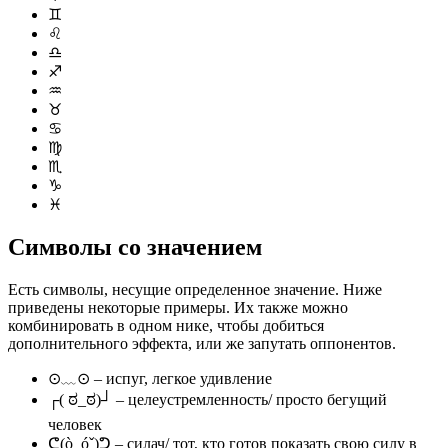
♊
♌
♎
♐
♒
♉
♋
♍
♏
♑
♓
Символы со значением
Есть символы, несущие определенное значение. Ниже
приведены некоторые примеры. Их также можно
комбинировать в одном нике, чтобы добиться
дополнительного эффекта, или же запутать оппонентов.
⊙﹏⊙ – испуг, легкое удивление
┌( ಠ_ಠ)┘ – целеустремленность/ просто бегущий
человек
ᕦ(ò_óˇ)ᕤ – силач/ тот, кто готов показать свою силу в