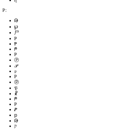
ἢ
Р:
Թ
℘
尸
Ҏ
₱
ᖘ
Ҏ
Ⓟ
𝒫
𝔭
Ρ
ⓟ
𝔓
☧
ᖘ
Ҏ
𝑷
𝕡
Թ
ק