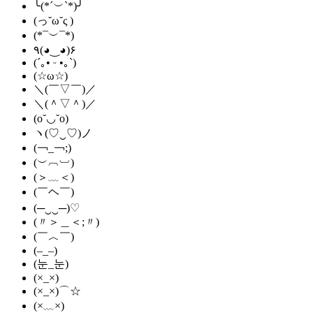
╰(*´︶`*)╯
(っ˘ω˘ς )
(*¯︶¯*)
٩(◕‿◕)۶
(´｡• ᵕ •｡`)
(☆ω☆)
＼(￣▽￣)／
＼(＾▽＾)／
(o˘◡˘o)
ヽ(♡‿♡)ノ
(￢_￢;)
(︶︹︺)
(＞﹏＜)
(￣ヘ￣)
(─‿‿─)♡
(〃＞＿＜;〃)
(￣︿￣)
(–_–)
(눈_눈)
(×_×)
(×_×)⌒☆
(×﹏×)