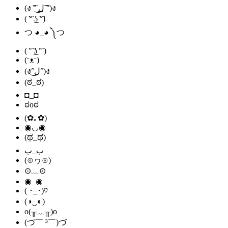
(ง ͠° ͟ل͜ ͡°)ง
( ͡° ͜ʖ ͡°)
つ ◕_◕ ༽つ
( ͡ᵔ ͜ʖ ͡ᵔ )
(ᵔᴥᵔ)
(ง°ل͜°)ง
(ಠ_ಠ)
◘_◘
ಠoಠ
(✿｡✿)
◉◡◉
(ಥ_ಥ)
ب_ب
(⊙ヮ⊙)
⊙﹏⊙
◉_◉
( ･_･)♡
(◑‿◐)
o(╥﹏╥)o
(づ￣ ³￣)づ