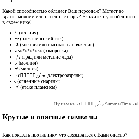
Какой способностью обладает Ваш персонаж? Метает во
врагов молнии или огненные шары? Укажите эту особенность
в своем нике!
Ϟ (молния)
↭ (электрический ток)
↯ (молния или высокое напряжение)
ﻩﻩﻩ*ﻩ*ﻩ*ﻩﻩﻩ (заморозка)
⁂ (град или метание льда)
ލ (молния)
ᔪ (молния)
ەۥۤۡۢ۠۰ۭۛۘۖ٠ٍ٫ء٠ (электроразряды)
.҉ (огненные снаряды)
☀ (атака пламенем)
Крутые и опасные символы
Как показать противнику, что связываться с Вами опасно?