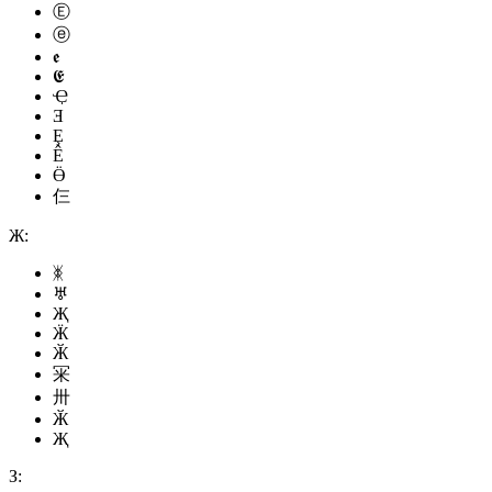
Ⓔ
ⓔ
𝖊
𝕰
Ҿ
Ǝ
Ȩ
Ê
Ӫ
仨
Ж:
ᛤ
♅
Җ
Ӝ
Ӂ
冞
卅
Ӂ
Җ
З: