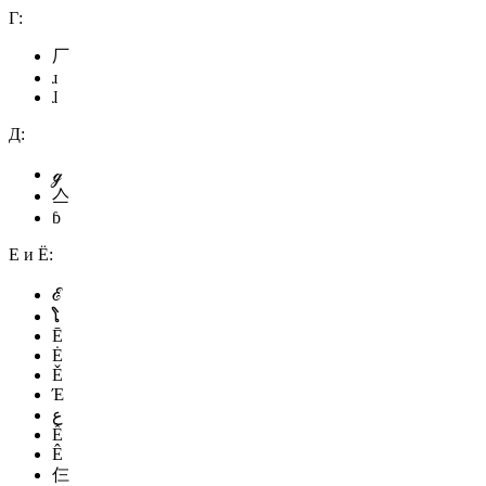
Г:
厂
ɹ
ɺ
Д:
ℊ
亼
ɓ
Е и Ё:
ℰ
ໂ
Ē
Ė
Ě
Έ
ع
Ễ
Ê
仨