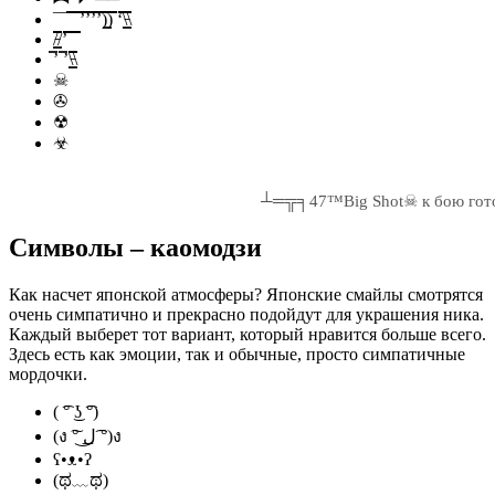
¯¯̿̿¯̿̿’̿̿̿̿̿̿̿’̿̿’̿̿̿̿̿’̿̿̿)͇̿̿)̿̿̿̿ ‘̿̿̿̿̿̿\̵͇̿̿\
/̵͇̿̿/’̿̿ ̿ ̿̿
̿’ ̿’\̵͇̿̿\
☠
✇
☢
☣
┴═╦╕47™Big Shot☠ к бою гот
Символы – каомодзи
Как насчет японской атмосферы? Японские смайлы смотрятся
очень симпатично и прекрасно подойдут для украшения ника.
Каждый выберет тот вариант, который нравится больше всего.
Здесь есть как эмоции, так и обычные, просто симпатичные
мордочки.
( ͡° ͜ʖ ͡°)
(ง ͠° ͟ل͜ ͡°)ง
ʕ•ᴥ•ʔ
(ಥ﹏ಥ)