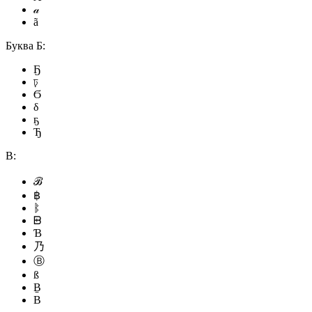
𝒶
ã
Буква Б:
Ҕ
ঢ়
Ϭ
δ
ҕ
Ђ
В:
ℬ
฿
ᛔ
ᗸ
Ɓ
乃
Ⓑ
ß
Ḇ
Β