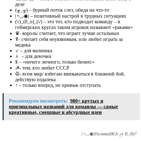
деле
(╥_╥) – бурный поток слез, обида на что-то
|◔◡◉| – позитивный настрой в трудных ситуациях
(\/)_(0_o)_(\/) – это тот, кто подводит команду – в
геймерских кругах таким игроков называют «раками»
♛- король/ считает, что играет лучше остальных
☤- считает себя неуязвимым, или любит играть за
медика
♂ – для мальчика
♀ – для девочки
$ – «ничего личного, только бизнес»
☭- тем, кто любит СССР
☮- всем мир/ избегаю ввязываться в ближний бой,
действую издалека
↑ – только вперед, не привык отступать
Рекомендуем посмотреть:
980+ крутых и
оригинальных названий для команды — самые
креативные, смешные и абсурдные идеи
|◔◡◉|НаливайКА┌( ಠ_ಠ)┘