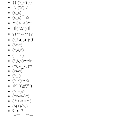
{{ (>_<) }}
¯\_(ツ)_/¯
(x_x)
(x_x)⌒☆
〜(＞＜)〜
〣( ºΔº )〣
╮(︶︿︶)╭
(づ ◕‿◕ )づ
(^ω~)
(~人^)
( -_・)
(^人<)〜☆
(⊃｡•́‿•̀｡)⊃
(>ω^)
(^_-)
(^_<)〜☆
☆⌒(≧▽​° )
(^_−)☆
(=^-ω-^=)
(＾• ω •＾)
(/-(ｴ)-＼)
ʕ ᵔᴥᵔ ʔ