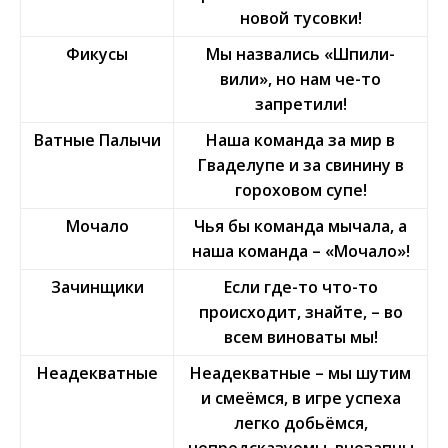
новой тусовки!
Фикусы
Мы назвались «Шпили-
вили», но нам че-то
запретили!
Ватные Палычи
Наша команда за мир в
Гваделупе и за свинину в
гороховом супе!
Мочало
Чья бы команда мычала, а
наша команда – «Мочало»!
Зачинщики
Если где-то что-то
происходит, знайте, – во
всем виноваты мы!
Неадекватные
Неадекватные – мы шутим
и смеёмся, в игре успеха
легко добьёмся,