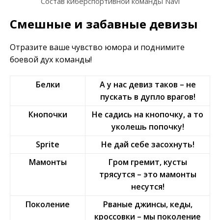
Состав киберспортивной команды Navi
Смешные и забавные девизы
Отразите ваше чувство юмора и поднимите
боевой дух команды!
Белки
А у нас девиз таков – не
пускать в дупло врагов!
Кнопочки
Не садись на кнопочку, а то
уколешь попочку!
Sprite
Не дай себе засохнуть!
Мамонты
Гром гремит, кусты
трясутся – это мамонты
несутся!
Поколение
Рваные джинсы, кеды,
кроссовки – мы поколение