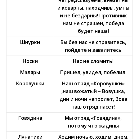
непредсказуемы, внезапны
и коварны, находчивы, умны
и не бездарны! Противник
нам не страшен, победа
будет наша!
Шнурки
Вы без нас не справитесь,
пойдете и завалитесь
Носки
Нас не сломить!
Маляры
Пришел, увидел, побелил!
Коровушки
Наш отряд «Коровушки»
,наш вожатый – Вовушка,
дни и ночи напролет, Вова
наш отряд пасет!
Говядина
Мы отряд «Говядина»,
потому что жадины
Лунатики
Ходим ночью, ходим, днем,