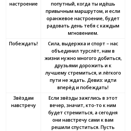
настроение
попутный, когда ты идёшь
привычным маршрутом, и если
оранжевое настроение, будет
радовать день тебя с каждым
мгновением.
Побеждать!
Сила, выдержка и спорт – нас
объединил турслёт, нам в
жизни нужно многого добиться,
друзьями дорожить и к
лучшему стремиться, и лёгкого
пути не ждать. Девиз: идти
вперёд и побеждать!
Звёздам
Если звёзды зажглись в этот
навстречу
вечер, значит, кто-то к ним
будет стремиться, а сегодня
они навстречу сами к вам
решили спуститься. Пусть