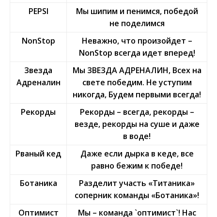
PEPSI
Мы шипим и пенимся, победой
не поделимся
NonStop
Неважно, что произойдет –
NonStop всегда идет вперед!
Звезда
Мы ЗВЕЗДА АДРЕНАЛИН, Всех на
Адреналин
свете победим. Не уступим
никогда, Будем первыми всегда!
Рекорды
Рекорды – всегда, рекорды –
везде, рекорды на суше и даже
в воде!
Рваный кед
Даже если дырка в кеде, все
равно бежим к победе!
Ботаника
Разделит участь «Титаника»
соперник команды «Ботаника»!
Оптимист
Мы – команда `оптимист`! Нас