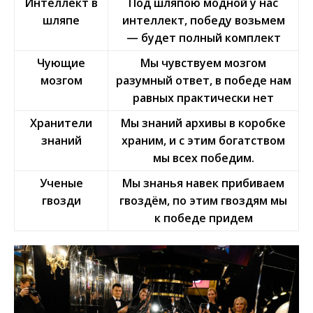
Интеллект в
Под шляпою модной у нас
шляпе
интеллект, победу возьмем
— будет полный комплект
Чующие
Мы чувствуем мозгом
мозгом
разумный ответ, в победе нам
равных практически нет
Хранители
Мы знаний архивы в коробке
знаний
храним, и с этим богатством
мы всех победим.
Ученые
Мы знанья навек прибиваем
гвозди
гвоздём, по этим гвоздям мы
к победе придем