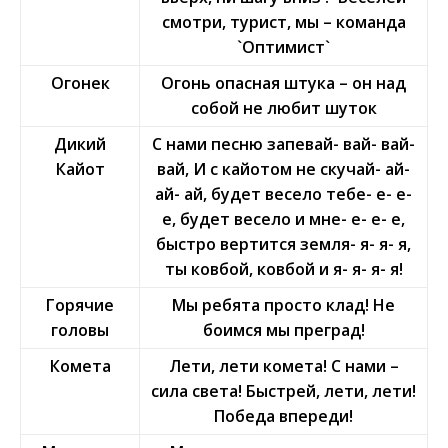
смотри, турист, мы – команда
`Оптимист`
Огонек
Огонь опасная штука – он над
собой не любит шуток
Дикий
С нами песню запевай- вай- вай-
Кайот
вай, И с кайотом не скучай- ай-
ай- ай, будет весело тебе- е- е-
е, будет весело и мне- е- е- е,
быстро вертится земля- я- я- я,
ты ковбой, ковбой и я- я- я- я!
Горячие
Мы ребята просто клад! Не
головы
боимся мы преград!
Комета
Лети, лети комета! С нами –
сила света! Быстрей, лети, лети!
Победа впереди!