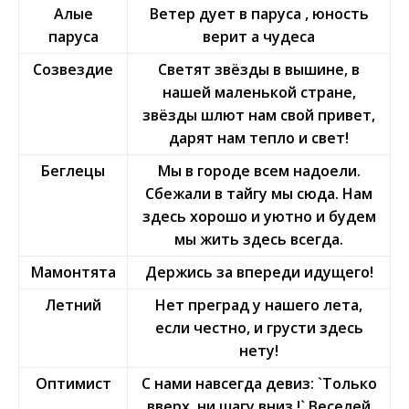
Алые
Ветер дует в паруса , юность
паруса
верит а чудеса
Созвездие
Светят звёзды в вышине, в
нашей маленькой стране,
звёзды шлют нам свой привет,
дарят нам тепло и свет!
Беглецы
Мы в городе всем надоели.
Сбежали в тайгу мы сюда. Нам
здесь хорошо и уютно и будем
мы жить здесь всегда.
Мамонтята
Держись за впереди идущего!
Летний
Нет преград у нашего лета,
если честно, и грусти здесь
нету!
Оптимист
С нами навсегда девиз: `Только
вверх, ни шагу вниз !` Веселей