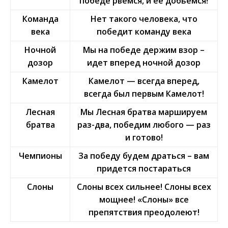
победе рвёмся, и её добьёмся!
Команда
Нет такого человека, что
века
победит команду века
Ночной
Мы на победе держим взор –
дозор
идет вперед ночной дозор
Камелот
Камелот — всегда вперед,
всегда был первым Камелот!
Лесная
Мы Лесная братва маршируем
братва
раз-два, победим любого — раз
и готово!
Чемпионы
За победу будем драться – вам
придется постараться
Слоны
Слоны всех сильнее! Слоны всех
мощнее! «Слоны» все
препятствия преодолеют!