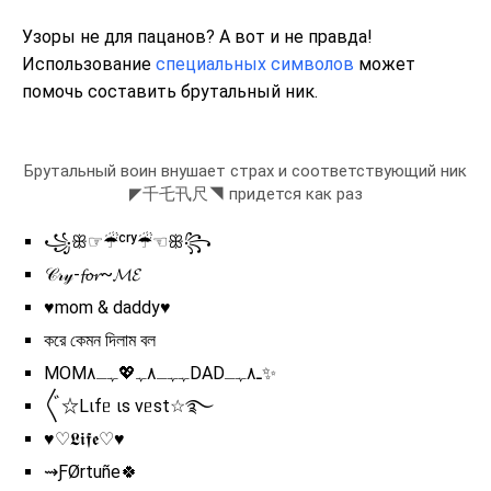
Узоры не для пацанов? А вот и не правда!
Использование
специальных символов
может
помочь составить брутальный ник.
Брутальный воин внушает страх и соответствующий ник
◤千乇卂尺◥ придется как раз
꧁ꕥ☞︎︎︎☔︎ᶜʳʸ☔︎☜︎︎︎ꕥ꧂
𝒞𝓇𝓎-𝓯𝓸𝓻~𝓜𝓔
♥️mom & daddy♥️
করে কেমন দিলাম বল
MOMﮩﮩـ٨ﮩ💖ﮩـ٨DADـ٨ﮩـ✨
〲☆Lιfᥱ ιs vᥱst☆࿐
♥︎♡𝕷𝖎𝖋𝖊♡♥︎
⇝ƑØrtuñe🍀