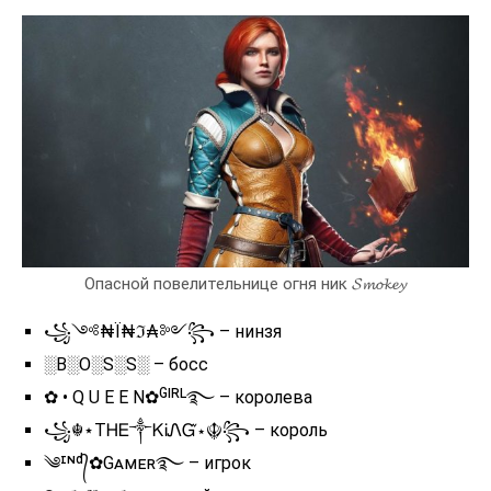
Опасной повелительнице огня ник 𝓢𝓶𝓸𝓴𝓮𝔂
꧁༺₦Ї₦ℑ₳༻꧂ – нинзя
░B░O░S░S░ – босс
✿ • Q U E E N✿ᴳᴵᴿᴸ࿐ – королева
꧁☬⋆ТᎻᎬ༒ᏦᎥᏁᏳ⋆☬꧂ – король
༄ᶦᶰᵈ᭄✿Gᴀᴍᴇʀ࿐ – игрок