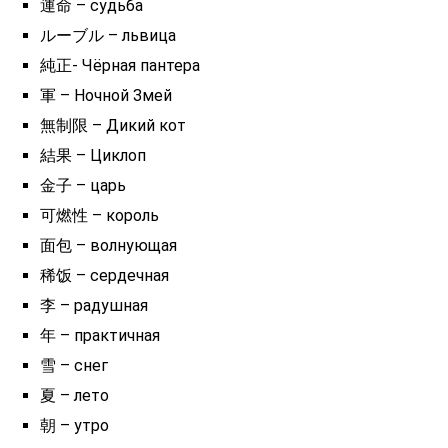
運命 – судьба
ルーブル – львица
純正- Чёрная пантера
軍 – Ночной Змей
無制限 – Дикий кот
結果 – Циклоп
金子 – царь
可燃性 – король
面包 – волнующая
稀饭 – сердечная
李 – радушная
年 – практичная
雪 – снег
夏 – лето
朝 – утро