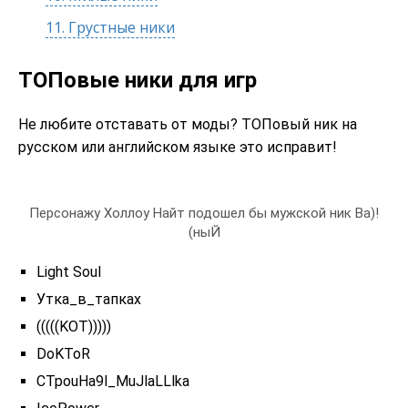
11.
Грустные ники
ТОПовые ники для игр
Не любите отставать от моды? ТОПовый ник на
русском или английском языке это исправит!
Персонажу Холлоу Найт подошел бы мужской ник Ва)!
(ныЙ
Light Soul
Утка_в_тапках
(((((KOT)))))
DoKToR
CTpouHa9l_MuJlaLLlka