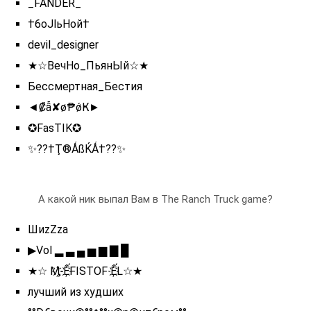
_FANDER_
†6oJlьHoй†
devil_designer
★☆ВечНо_ПьянЫй☆★
Бессмертная_Бестия
◄₡ẫ✘ø₱ǿҜ►
✪FasTIK✪
✨??†Ţ®ǺßЌǺ†??✨
А какой ник выпал Вам в The Ranch Truck game?
ШиzZza
▶Vol ▂ ▃ ▄ ▅ ▆ ▇ █
★☆ Ӎ҉ Ế҉FISTOF Ế҉L☆★
лучший из худших