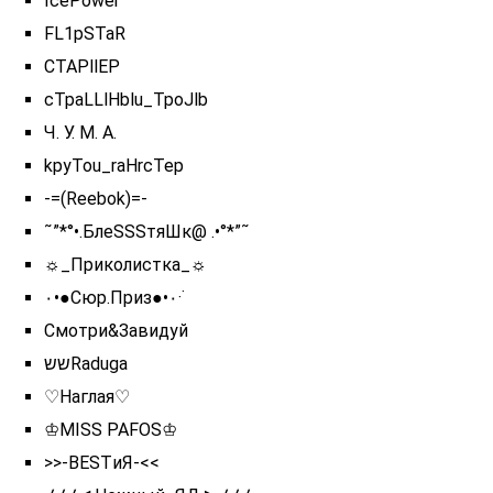
IcePower
FL1pSTaR
CTAPllEP
cTpaLLlHblu_TpoJlb
Ч. У. М. А.
kpyTou_raHrcTep
-=(Reebok)=-
˜”*°•.БлеSSSтяШк@ .•°*”˜
☼_Приколистка_☼
٠•●Сюр.Приз●•٠·˙
Смотри&Завидуй
ששRaduga
♡Наглая♡
♔MISS PAFOS♔
>>-ВЕSTиЯ-<<