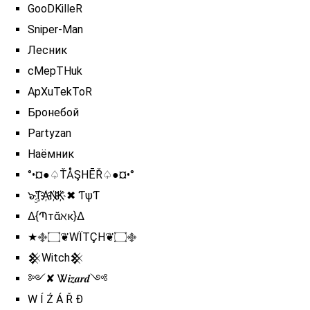
GooDKilleR
Sniper-Man
Лесник
cMepTHuk
ApXuTekToR
Бронебой
Partyzan
Наёмник
°•¤●♤ŤÅŞHĒŘ♤●¤•°
๖ۣT҉A҉N҉K҉ ✖ ƬψƬ
∆{Պтᾰℵк}∆
★࿇۝❦WÏTÇH❦۝࿇
𒆜Witch𒆜
༻✘ Ꮤ𝒊𝒛𝒂𝒓𝒅༺
W Í Ź Á Ř Đ