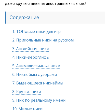
даже крутые ники на иностранных языках!
Содержание
1.
ТОПовые ники для игр
2.
Прикольные ники на русском
3.
Английские ники
4.
Ники-иероглифы
5.
Анималистичные ники
6.
Никнеймы с узорами
7.
Выдающиеся никнеймы
8.
Крутые ники
9.
Ник по реальному имени
10.
Милые ники