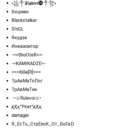
꧁༒𝕱𝖎𝖌𝖍𝖙𝖊𝖗🅜༒꧂
Боцман
Blackstalker
S!nGL
Якудза
Инквизитор
-=>ShoOteR<=-
-=KAMIKADZE=-
===Kille[R]===
ТрАвМаТоЛог
ТрАвМаТик
٠•☺Rulevoi☺•
ҳ̸Ҳ̸ҳ”Pirat”ҳ̸Ҳ̸ҳ
damager
Я_ЕсТь_СтрЕлоК_От_БоГа:D