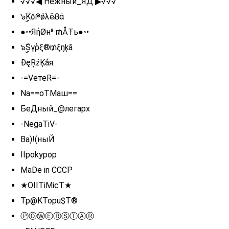
√√√◀ Нежный_ЯД ▶√√√
๖ۣۣۜK٥ᖘǿλěᏰά
●◦•ЯήØнª ₥ÅŦь●◦•
๖ۣۣۜSγῥξ®₥ξŋķã
ĐęŖźĶǻя.
-=VетеR=-
Na==оTMаш==
БеДный_@легарх
-NegaTiV-
Ва)!(ныЙ
IIpokypop
MaDe in CCCP
★OIITiMicT★
Tp@KTopu$T®
ⓅⓄⓌⒺⓇⓈⓉⒶⓇ