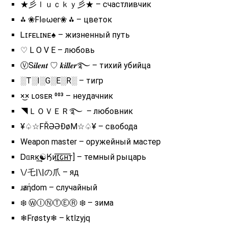
★彡ｌｕｃｋｙ彡★ – счастливчик
⁂ ❀Fl๏ωer❀ ⁂ – цветок
Ꮮɪꜰᴇʟɪɴᴇㅤ♠ – жизненный путь
♡ L O V E – любовь
ⓋS𝒊𝒍𝒆𝒏𝒕 ♡ 𝒌𝒊𝒍𝒍𝒆𝒓࿐ – тихий убийца
░T░I░G░E░R░ – тигр
×͜× ʟᴏsᴇʀ ⁰⁰³ – неудачник
◥ＬＯＶＥＲ࿐ ㅤㅤ – любовник
¥♤☆FŘƏƏĐøM☆♤¥ – свобода
Weapon master – оружейный мастер
Ꭰᥲʀκ͢☯Ӄᴎ͟͞ɪ͟͞ԍ͟͞ʜ͟͞ᴛ] – темный рыцарь
\/乇|\|の爪 – яд
ɹⱥήdom – случайный
❄️ ⓌⒾⓃⓉⒺⓇ ❄️ – зима
❄Frøsty❄ – ktlzyjq