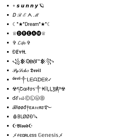
∘ 𝙨 𝙪 𝙣 𝙣 𝙮 🪐
ⅅ ℛ ℰ ᗅ ℳ
☾°★°Dream°★°☾
♕🅓🅡🅔🅐🅜♕
✞ 𝓛𝓲𝓯𝓮 ✞
ƉɆ⩔ƗⱠ
꧁𒆜D҈e҈vi҈l™𒆜꧂
𝒫𝓎𝒮𝒸𝒽𝑜 𝕯𝖊𝖛𝖎𝖑
ᵈᵉᵛⁱˡ༒ᒪᗴᗩᗪᗴᖇ✓
☢དՇαɾℓσร༒₭ÏḼḼ℥℟ཌ☢
ďℰ𝓿𝓲𝓵 ⒸⓁⓤⒷ
ℬłøøđ༈ᴇᴀⲧⲉᴙᴤ࿐
🩸BLØØÐ🔪
☪𝕭𝖑𝖔𝖔𝖉☪
メғєαʀʟєss 𝔾𝕖𝕟𝕖𝕤𝕚𝕤メ