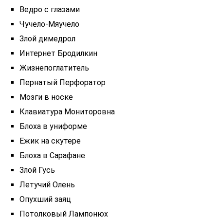
Ведро с глазами
Чучело-Мяучело
Злой димедрол
Интернет Бродилкин
Жизнепоглатитель
Пернатый Перфоратор
Мозги в носке
Клавиатура Мониторовна
Блоха в униформе
Ежик на скутере
Блoха в Сарафане
Злой Гусь
Летучий Олень
Опухший заяц
Потолковый Лампонюх