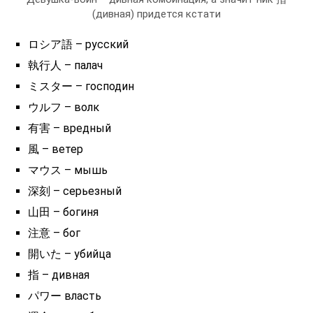
(дивная) придется кстати
ロシア語 – русский
執行人 – палач
ミスター – господин
ウルフ – волк
有害 – вредный
風 – ветер
マウス – мышь
深刻 – серьезный
山田 – богиня
注意 – бог
開いた – убийца
指 – дивная
パワー власть