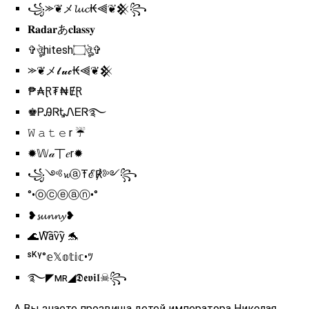
꧁⪼❦メ𝓵𝓾𝓬₭⫷❦𒆜꧂
𝐑𝐚𝐝𝐚𝐫あ𝐜𝐥𝐚𝐬𝐬𝐲
✞ঔৣhitesh۝ঔৣ✞
⪼❦メ𝓵𝓾𝓬₭⫷❦𒆜
₱₳Ɽ₮₦ɆⱤ
♚ᏢᎯᏒᎿᏁᎬᏒ࿐
𝚆 𝚊 𝚝 𝚎 r ☔
✹𝕎𝒶丅𝑒r✹
꧁༺𝔀ⓐŦℰ℟༻꧂
°•ⓞⓒⓔⓐⓝ•°
❥𝓼𝓾𝓷𝓷𝔂❥
🌊W҇a҇v҇y҇ 🐬
ˢᴷᵞ°𝕖𝕏𝕠𝕥𝕚𝕔•ﾂ
࿐◤ᴍʀ◢𝕯𝖊𝖛𝖎𝖑☠꧂
А Вы знаете прозвища детей императора Николая