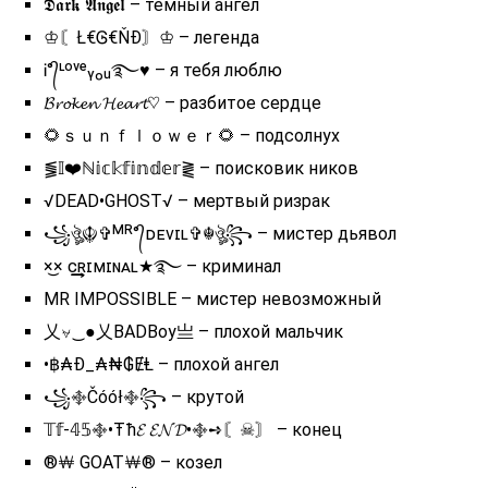
𝕯𝖆𝖗𝖐 𝕬𝖓𝖌𝖊𝖑 – темный ангел
♔〘Ł€Ꮆ€ŇĐ〙♔ – легенда
Ꭵ°᭄ᶫᵒᵛᵉᵧₒᵤ࿐♥ – я тебя люблю
𝓑𝓻𝓸𝓴𝓮𝓷 𝓗𝓮𝓪𝓻𝓽♡ – разбитое сердце
🌻ｓｕｎｆｌｏｗｅｒ🌻 – подсолнух
⪓𝕀❤️ℕ𝕚𝕔𝕜𝕗𝕚𝕟𝕕𝕖𝕣⪔ – поисковик ников
√DEAD•GHOST√ – мертвый ризрак
꧁ঔৣ☬✞ᴹᴿ°᭄ᴅᴇᴠɪʟ✞☬ঔৣ꧂ – мистер дьявол
×͜× ᴄ͢͢͢ʀɪᴍɪɴᴀʟ★࿐ – криминал
MR IMPOSSIBLE – мистер невозможный
乂⍱‿●乂BADBoy亗 – плохой мальчик
•฿₳Đ_₳₦₲ɆⱠ – плохой ангел
꧁࿇Čóół࿇꧂ – крутой
𝕋𝕗-𝟜𝟝࿇•Ŧħ𝓔 𝓔𝓝𝓓•࿇➺〘☠︎〙 – конец
®￦ GOAT￦® – козел