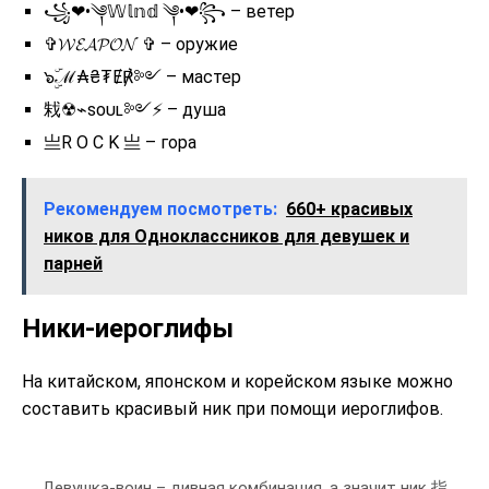
꧁❤•༆𝕎𝕝𝕟𝕕 ༆•❤꧂ – ветер
✞︎𝓦𝓔𝓐𝓟𝓞𝓝 ✞︎ – оружие
๖ۣۜℳ₳₴₮Ɇ℟༻ – мастер
㦵☢︎⌁ꜱᴏᴜʟ༻⚡️ – душа
亗R O C K 亗 – гора
Рекомендуем посмотреть:
660+ красивых
ников для Одноклассников для девушек и
парней
Ники-иероглифы
На китайском, японском и корейском языке можно
составить красивый ник при помощи иероглифов.
Девушка-воин – дивная комбинация, а значит ник 指