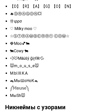
【D】【R】【A】【G】【O】【N】
🔥ⒹⓇⒶⒼⓄⓃ💥
卄ιρρσ
♡︎ Milky moo ♡︎
☆ⓈⓉⓇⒶⓌⒷⒺⓇⓇⓎ ⒸⓄⓌ☆
🍓Moo💕🐄
🐄Cowy 🐄
💨🐭Mâüŝŷ ğïŗł🌺💦
🐭m_o_u_s_e🐭
M.bl.lll.K.A.
🐀МыШоНоК🐁
༼𝕄𝕠𝕦𝕤𝕖༽
MыSh🐭
Никнеймы с узорами