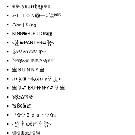
☬✞Łyส𝖌uรђҜ͢͢͢ส✞☬
➳ＬＩＯＮ🦁一⚔诶ʳᵉᵏᵗ
𝓛𝓲𝓸𝓷 | 𝓚𝓲𝓷𝓰
KING👑•OF LION🦁
꧁☯PANTER☯꧂
乡𝑃𝐴𝑁𝑇𝐸𝑅𝐴࿐
༺⫸ℬᑌℕℕƳ⫷༻
亗 B U N N Y 亗
ภ₮℘♜ ⇝ɮʊภภy🐰 ﷼⇜
亗🐰💕 B•U•N•N•Y💕🐰 亗
๖ۣۣۜBΞΔℜ🐻
🧸B̆̈ĕ̈ă̈r̆̈🧸
『✿ツＢｅａｒツ✿』
꧁༒ῷὅἴҒ༒꧂
遊✞ᗯσŁf✞遊