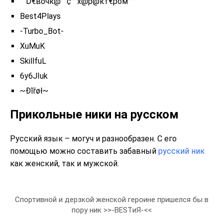
°°D€вочк@°°¢°°х@р@кт€ром°°
Best4Plays
-Turbo_Bot-
XuMuK
SkillfuL
6y6JIuk
~Ðĩřøł~
Прикольные ники на русском
Русский язык – могуч и разнообразен. С его
помощью можно составить забавный
русский ник
как женский, так и мужской.
Спортивной и дерзкой женской героине пришелся бы в
пору ник >>-ВЕSTиЯ-<<