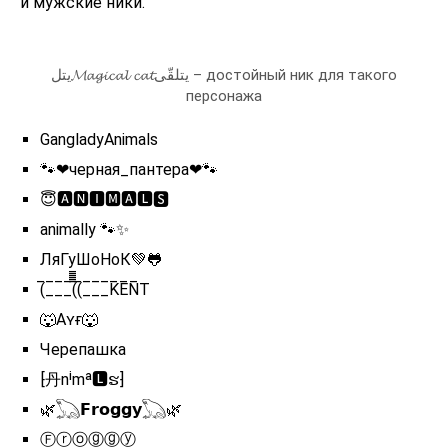
и мужские ники.
يتل𝓜𝓪𝓰𝓲𝓬𝓪𝓵 𝓬𝓪𝓽يتلقّى – достойный ник для такого
персонажа
GangladyAnimals
🐾❤черная_пантера❤🐾
😇🅰🅽🅸🅼🅰🅻🆂
animally 🐾✨
ЛяГуШоНоК💚🐸
(̅_̅_̅_̅(̅̅̅̅̅̅(̅_̅_̅_̅K̅E̅N̅T
🐺Aʏғ🐺
Черепашка
⁅丹nⁱmᵃ🅻ຮ⁆
🌿𓆏𝗙𝗿𝗼𝗴𝗴𝘆𓆏🌿
Ⓕⓡⓞⓖⓖⓨ