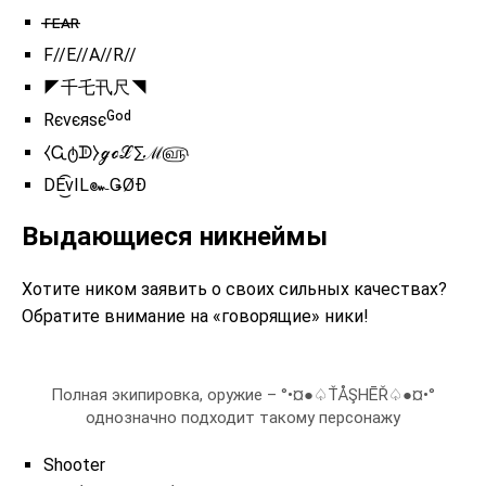
ғ̶ᴇ̶ᴀ̶ʀ̶
F//E//A//R//
◤千乇卂尺◥
Rєνєяѕєᴳᵒᵈ
⧼Ꮹტᗫ⧽ℊℴℒ∑ℳ௵
DE͜͡vIL๛ǤØĐ
Выдающиеся никнеймы
Хотите ником заявить о своих сильных качествах?
Обратите внимание на «говорящие» ники!
Полная экипировка, оружие – °•¤●♤ŤÅŞHĒŘ♤●¤•°
однозначно подходит такому персонажу
Shooter