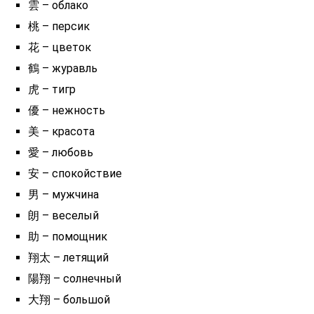
雲 – облако
桃 – персик
花 – цветок
鶴 – журавль
虎 – тигр
優 – нежность
美 – красота
愛 – любовь
安 – спокойствие
男 – мужчина
朗 – веселый
助 – помощник
翔太 – летящий
陽翔 – солнечный
大翔 – большой