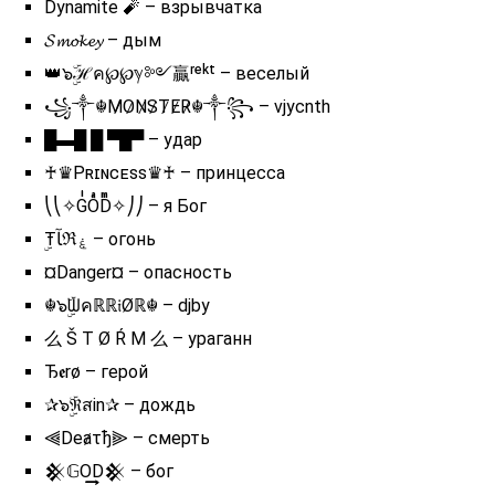
Dynamite 🧨 – взрывчатка
𝓢𝓶𝓸𝓴𝓮𝔂 – дым
👑๖ۣۜℋค℘℘ℽ༻贏ʳᵉᵏᵗ – веселый
꧁༒☬M̷O̷N̷S̷T̷E̷R̷☬༒꧂ – vjycnth
█▬█ █ ▀█▀ – удар
♰♛Pʀɪɴᴄᴇss♛♰ – принцесса
⎝⎝✧GͥOͣDͫ✧⎠⎠ – я Бог
ۣŦﺂℜۼ – огонь
¤Danger¤ – опасность
☬๖ۣۜᗯคℝℝ𝔦Øℝ☬ – djby
么 Š T Ø Ŕ M 么 – ураганн
Ђ𝖊rø – герой
✰๖ۣۜℜสin✰ – дождь
⫷Deⱥτђ⫸ – смерть
𒆜𝔾O͢͢͢D𒆜 – бог