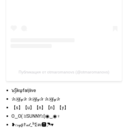
Публикация от otmaromanovs (@otmaromanovs)
๖ۣۜṨkψfaήlive
✰𝒮͢͢͢𝓀𝓎✰ ✰𝒮͢͢͢𝓀𝓎✰ ✰𝒮͢͢͢𝓀𝓎✰
【s】【u】【n】【n】【y】
ʘ‿ʘ( ꈍSUNNYꈍ)◉‿◉♀️
❥𝔠𝓇𝓎ʂ†𝒶𝓁_ʰΣคɾ🆃☂♥