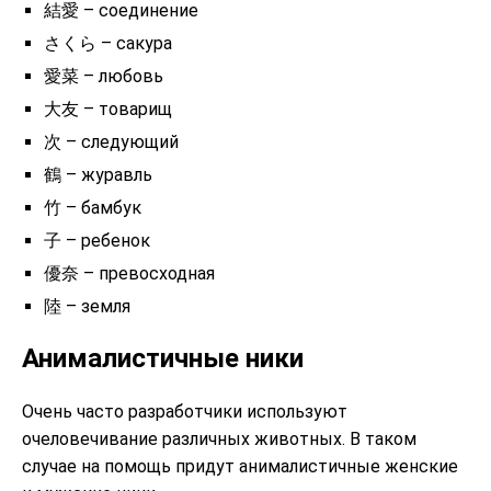
結愛 – соединение
さくら – сакура
愛菜 – любовь
大友 – товарищ
次 – следующий
鶴 – журавль
竹 – бамбук
子 – ребенок
優奈 – превосходная
陸 – земля
Анималистичные ники
Очень часто разработчики используют
очеловечивание различных животных. В таком
случае на помощь придут анималистичные женские