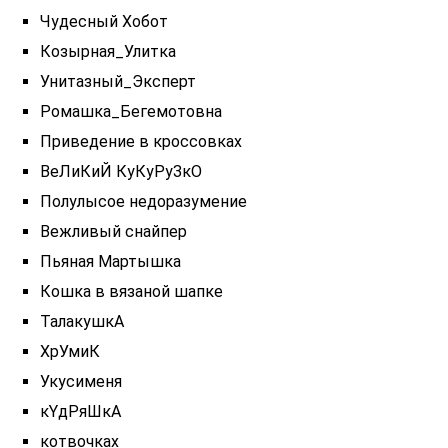
Чудесный Хобот
Козырная_Улитка
Унитазный_Эксперт
Ромашка_Бегемотовна
Приведение в кроссовках
ВеЛиКиЙ КуКуРуЗкО
Полулысое недоразумение
Вежливый снайпер
Пьяная Мартышка
Кошка в вязаной шапке
ТалакушкА
ХрУмиК
Укусименя
кYдРяШкА
котвочках