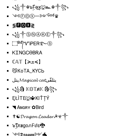
꧁༒☬๖ۣۜFѳ͢x🐺๛☬༒꧂
༺ⒻⓄⓍ一༻ᴳᵒᵈ♛
⪓🅵🅾🆇⪔
꧁༒ⓈⓃⒶⓀⒺ༒꧂
۝ᴮᵈ᭄ᏉᎥᏢᎬᏒ࿐ⓢ
ᏦᏆΝᏀᏟϴᏴᎡᎪ
ℂ𝔸𝕋【≽ܫ≼】
😼КоTA_KYСЬ
يتل𝓜𝓪𝓰𝓲𝓬𝓪𝓵 𝓬𝓪𝓽يتلقّى
꧁🗿 𝕂𝕆𝕋и̸𝕂 🗿꧂
ĘŁÌTE🐺🔱KIŤȚÝ
◥ Aɴɢʀʏ ✿Bird
✝☯𝓓𝓻𝓪𝓰𝓸𝓷 𝓛𝓮𝓪𝓭𝓮𝓻☭☣༒
๖ۣۜƊrⱥgoภFιřε🐉
༺𝕯𝖗𝖆𝖌𝖔𝖓༻🐲