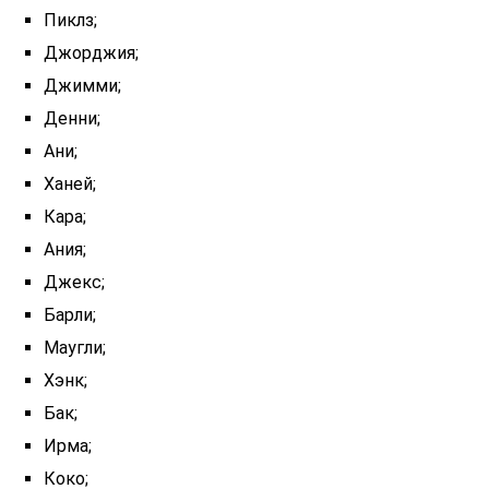
Пиклз;
Джорджия;
Джимми;
Денни;
Ани;
Ханей;
Кара;
Ания;
Джекс;
Барли;
Маугли;
Хэнк;
Бак;
Ирма;
Коко;