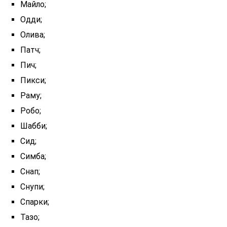
Майло;
Одди;
Олива;
Патч;
Пич;
Пикси;
Раму;
Робо;
Шабби;
Сид;
Симба;
Снап;
Снупи;
Спарки;
Тазо;