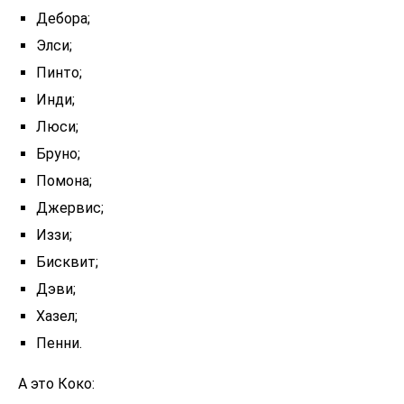
Дебора;
Элси;
Пинто;
Инди;
Люси;
Бруно;
Помона;
Джервис;
Иззи;
Бисквит;
Дэви;
Хазел;
Пенни.
А это Коко: