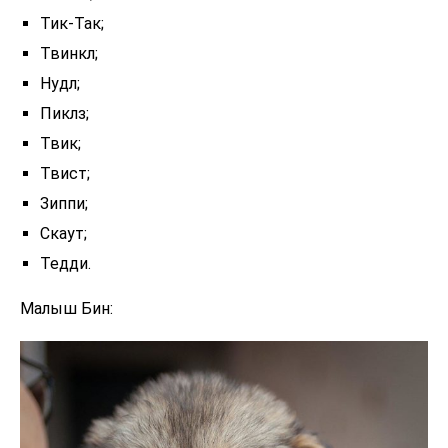
Тик-Так;
Твинкл;
Нудл;
Пиклз;
Твик;
Твист;
Зиппи;
Скаут;
Тедди.
Малыш Бин: