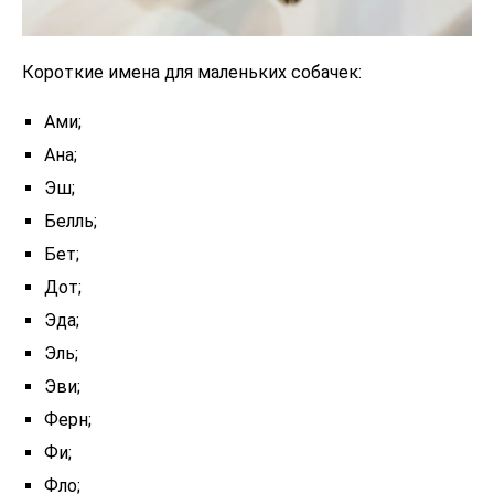
Короткие имена для маленьких собачек:
Ами;
Ана;
Эш;
Белль;
Бет;
Дот;
Эда;
Эль;
Эви;
Ферн;
Фи;
Фло;