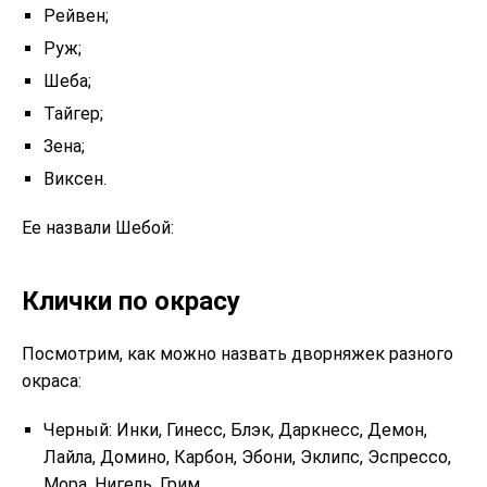
Рейвен;
Руж;
Шеба;
Тайгер;
Зена;
Виксен.
Ее назвали Шебой:
Клички по окрасу
Посмотрим, как можно назвать дворняжек разного
окраса:
Черный: Инки, Гинесс, Блэк, Даркнесс, Демон,
Лайла, Домино, Карбон, Эбони, Эклипс, Эспрессо,
Мора, Нигель, Грим.