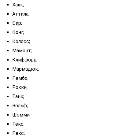
Халк;
Аттила;
Бир;
Конг;
Колосс;
Мамонт;
Клиффорд;
Мармадюк;
Рембо;
Рокки;
Танк;
Вольф;
Шэмми;
Текс;
Рекс;