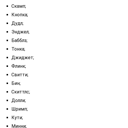
Скамп;
Кнопка;
Дудл;
Энджел;
Бабблз;
Тонка;
Джиджет;
Флинк;
Свитти;
Бин;
Скиттлс;
Долли;
Шримп;
Кути;
Минни;