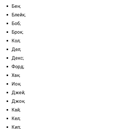
Бен;
Блейк;
Боб;
Брок;
Кол;
Дел;
Декс;
Форд;
Хан;
Ион;
Джей;
Джон;
Кай;
Кел;
Кип;