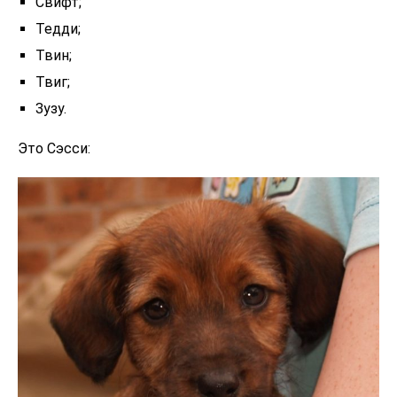
Свифт;
Тедди;
Твин;
Твиг;
Зузу.
Это Сэсси: