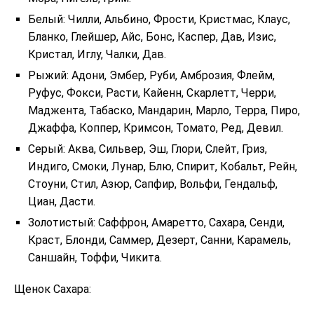
Белый: Чилли, Альбино, Фрости, Кристмас, Клаус,
Бланко, Глейшер, Айс, Бонс, Каспер, Дав, Изис,
Кристал, Иглу, Чалки, Дав.
Рыжий: Адони, Эмбер, Руби, Амброзия, Флейм,
Руфус, Фокси, Расти, Кайенн, Скарлетт, Черри,
Маджента, Табаско, Мандарин, Марло, Терра, Пиро,
Джаффа, Коппер, Кримсон, Томато, Ред, Девил.
Серый: Аква, Сильвер, Эш, Глори, Слейт, Гриз,
Индиго, Смоки, Лунар, Блю, Спирит, Кобальт, Рейн,
Стоуни, Стил, Азюр, Сапфир, Вольфи, Гендальф,
Циан, Дасти.
Золотистый: Саффрон, Амаретто, Сахара, Сенди,
Краст, Блонди, Саммер, Дезерт, Санни, Карамель,
Саншайн, Тоффи, Чикита.
Щенок Сахара: