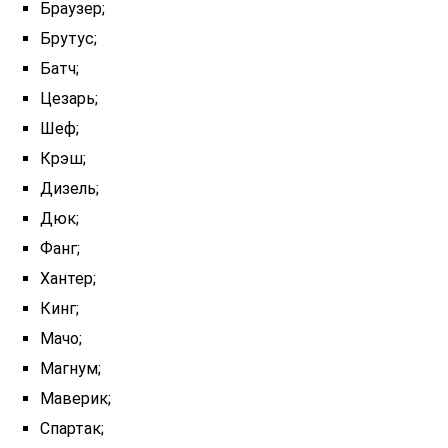
Браузер;
Брутус;
Батч;
Цезарь;
Шеф;
Крэш;
Дизель;
Дюк;
Фанг;
Хантер;
Кинг;
Мачо;
Магнум;
Маверик;
Спартак;