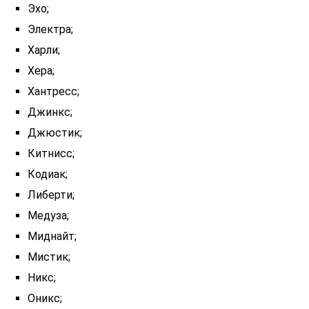
Эхо;
Электра;
Харли;
Хера;
Хантресс;
Джинкс;
Джюстик;
Китнисс;
Кодиак;
Либерти;
Медуза;
Миднайт;
Мистик;
Никс;
Оникс;