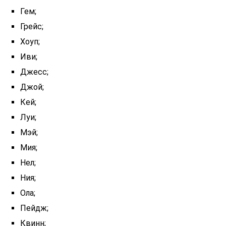
Гем;
Грейс;
Хоуп;
Иви;
Джесс;
Джой;
Кей;
Луи;
Мэй;
Мия;
Нел;
Ния;
Ола;
Пейдж;
Квинн;