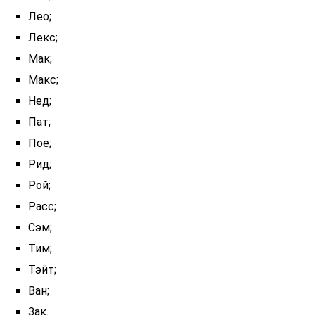
Лео;
Лекс;
Мак;
Макс;
Нед;
Пат;
Пое;
Рид;
Рой;
Расс;
Сэм;
Тим;
Тэйт;
Ван;
Зак.