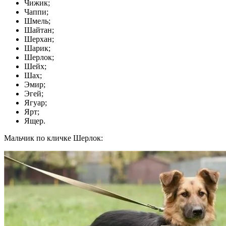
Чижик;
Чаппи;
Шмель;
Шайтан;
Шерхан;
Шарик;
Шерлок;
Шейх;
Шах;
Эмир;
Эгей;
Ягуар;
Ярт;
Ящер.
Мальчик по кличке Шерлок: