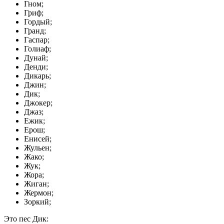
Гном;
Гриф;
Гордый;
Гранд;
Гаспар;
Голиаф;
Дунай;
Денди;
Дикарь;
Джин;
Дик;
Джокер;
Джаз;
Ежик;
Ерош;
Енисей;
Жульен;
Жако;
Жук;
Жора;
Жиган;
Жермон;
Зоркий;
Это пес Дик: