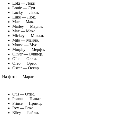
Loki — Локи.
Louie — Луи.
Lucky — Лаки.
Luke — Люк.
Mac — Мак.
Marley — Марли.
Max — Макс.
Mickey — Микки.
Milo — Майло.
Moose — Мус.
Murphy — Мерфи.
Oliver — Оливер.
Ollie — Олли.
Oreo — Орео.
Oscar — Оскар.
На фото — Марли:
Otis — Отис.
Peanut — Пинат.
Prince — Принц.
Rex — Рекс.
Riley — Райли.