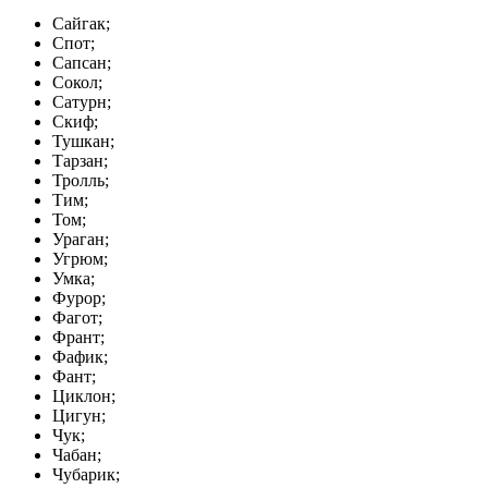
Сайгак;
Спот;
Сапсан;
Сокол;
Сатурн;
Скиф;
Тушкан;
Тарзан;
Тролль;
Тим;
Том;
Ураган;
Угрюм;
Умка;
Фурор;
Фагот;
Франт;
Фафик;
Фант;
Циклон;
Цигун;
Чук;
Чабан;
Чубарик;