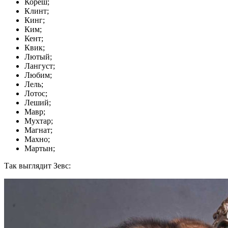
Кореш;
Клинт;
Кинг;
Ким;
Кент;
Квик;
Лютый;
Лангуст;
Любим;
Лель;
Лотос;
Леший;
Мавр;
Мухтар;
Магнат;
Махно;
Мартын;
Так выглядит Зевс: