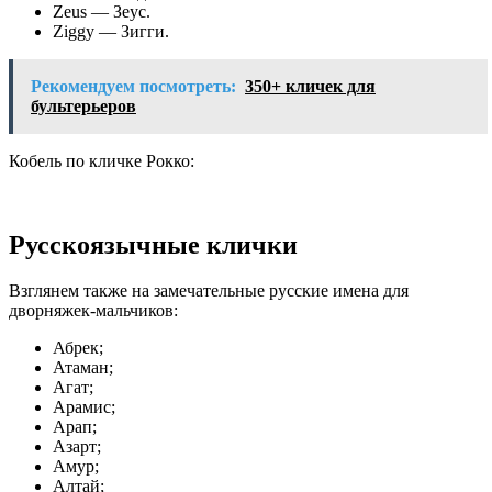
Zeus — Зеус.
Ziggy — Зигги.
Рекомендуем посмотреть:
350+ кличек для
бультерьеров
Кобель по кличке Рокко:
Русскоязычные клички
Взглянем также на замечательные русские имена для
дворняжек-мальчиков:
Абрек;
Атаман;
Агат;
Арамис;
Арап;
Азарт;
Амур;
Алтай;