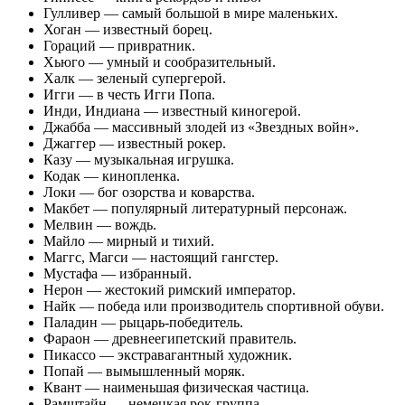
Гулливер — самый большой в мире маленьких.
Хоган — известный борец.
Гораций — привратник.
Хьюго — умный и сообразительный.
Халк — зеленый супергерой.
Игги — в честь Игги Попа.
Инди, Индиана — известный киногерой.
Джабба — массивный злодей из «Звездных войн».
Джаггер — известный рокер.
Казу — музыкальная игрушка.
Кодак — кинопленка.
Локи — бог озорства и коварства.
Макбет — популярный литературный персонаж.
Мелвин — вождь.
Майло — мирный и тихий.
Маггс, Магси — настоящий гангстер.
Мустафа — избранный.
Нерон — жестокий римский император.
Найк — победа или производитель спортивной обуви.
Паладин — рыцарь-победитель.
Фараон — древнеегипетский правитель.
Пикассо — экстравагантный художник.
Попай — вымышленный моряк.
Квант — наименьшая физическая частица.
Рамштайн — немецкая рок-группа.