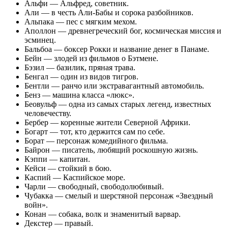
Альфи — Альфред, советник.
Али — в честь Али-Бабы и сорока разбойников.
Альпака — пес с мягким мехом.
Аполлон — древнегреческий бог, космическая миссия и
эсминец.
Бальбоа — боксер Рокки и название денег в Панаме.
Бейн — злодей из фильмов о Бэтмене.
Бэзил — базилик, пряная трава.
Бенгал — один из видов тигров.
Бентли — ранчо или экстравагантный автомобиль.
Бенз — машина класса «люкс».
Беовульф — одна из самых старых легенд, известных
человечеству.
Бербер — коренные жители Северной Африки.
Богарт — тот, кто держится сам по себе.
Борат — персонаж комедийного фильма.
Байрон — писатель, любящий роскошную жизнь.
Кэппи — капитан.
Кейси — стойкий в бою.
Каспий — Каспийское море.
Чарли — свободный, свободолюбивый.
Чубакка — смелый и шерстяной персонаж «Звездный
войн».
Конан — собака, волк и знаменитый варвар.
Декстер — правый.