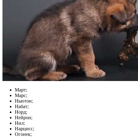
Март;
Марс;
Ньютон;
Набат;
Норд;
Нейрон;
Нил;
Нарцисс;
Огонек;