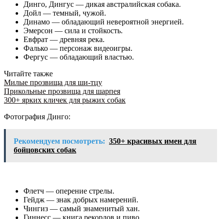
Динго, Дингус — дикая австралийская собака.
Дойл — темный, чужой.
Динамо — обладающий невероятной энергией.
Эмерсон — сила и стойкость.
Евфрат — древняя река.
Фалько — персонаж видеоигры.
Фергус — обладающий властью.
Читайте также
Милые прозвища для ши-тцу
Прикольные прозвища для шарпея
300+ ярких кличек для рыжих собак
Фотография Динго:
Рекомендуем посмотреть:
350+ красивых имен для
бойцовских собак
Флетч — оперение стрелы.
Гейдж — знак добрых намерений.
Чингиз — самый знаменитый хан.
Гиннесс — книга рекордов и пиво.