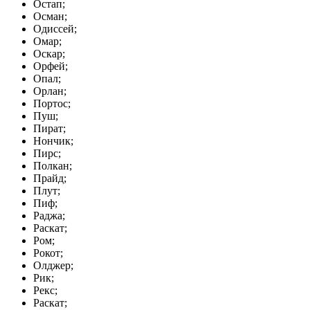
Остап;
Осман;
Одиссей;
Омар;
Оскар;
Орфей;
Опал;
Орлан;
Портос;
Пуш;
Пират;
Нончик;
Пирс;
Полкан;
Прайд;
Плут;
Пиф;
Раджа;
Раскат;
Ром;
Рокот;
Олджер;
Рик;
Рекс;
Раскат;