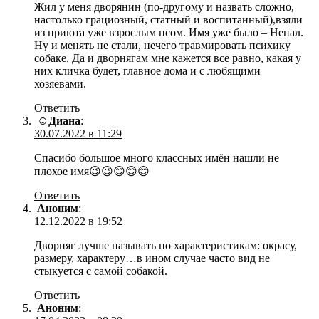
Жил у меня дворянин (по-другому и назвать сложно,
настолько грациозный, статный и воспитанный),взяли
из приюта уже взрослым псом. Имя уже было – Непал.
Ну и менять не стали, нечего травмировать психику
собаке. Да и дворнягам мне кажется все равно, какая у
них кличка будет, главное дома и с любящими
хозяевами.
Ответить
☺Диана
:
30.07.2022 в 11:29
Спасибо большое много классных имён нашли не
плохое имя😉😉😊😊😊
Ответить
Аноним
:
12.12.2022 в 19:52
Дворняг лучше называть по характеристикам: окрасу,
размеру, характеру…в ином случае часто вид не
стыкуется с самой собакой.
Ответить
Аноним
: