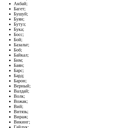
Акбай;
Багет;
Бушуй;
Буян;
Бутуз;
Бука;
Босс;
Бой;
Базальт;
Боб;
Байкал;
Бим;
Баян;
Барс;
Бард;
Барон;
Верный;
Валдай;
Волк;
Вожак;
Вий;
Витязь;
Вираж;
Викинг;
Гайдук;