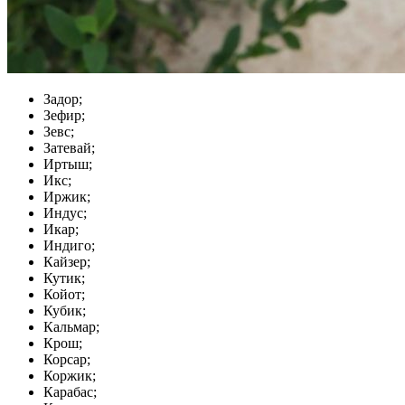
Задор;
Зефир;
Зевс;
Затевай;
Иртыш;
Икс;
Иржик;
Индус;
Икар;
Индиго;
Кайзер;
Кутик;
Койот;
Кубик;
Кальмар;
Крош;
Корсар;
Коржик;
Карабас;