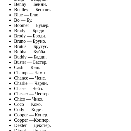
Benny — Бенни.
Bentley — Бентли.
Blue — Блю.
Bo — Бу.
Boomer — Бумер.
Brady — Бреди.
Brody — Броди.
Bruno — Бруно.
Brutus — Брутус.
Bubba — Бубба.
Buddy — Бадди.
Buster — Бастер.
Cash — Кэш.
Champ — Чамп.
Chance — Ченс.
Charlie — Чарли.
Chase — Чейз.
Chester — Честер.
Chico — Чико.
Coco — Коко.
Cody — Коди.
Cooper — Купер.
Copper —Коппер.
Dexter — Декстер.
Diesel — Дизель.