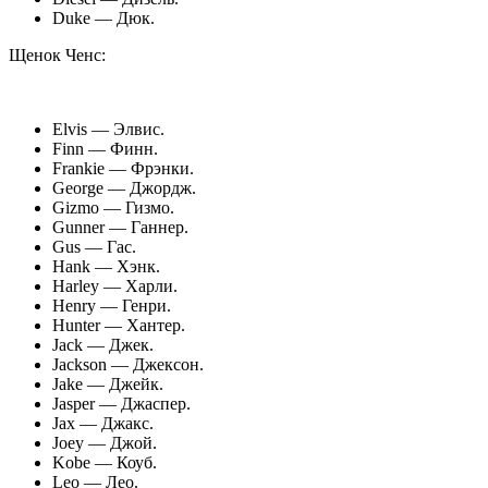
Duke — Дюк.
Щенок Ченс:
Elvis — Элвис.
Finn — Финн.
Frankie — Фрэнки.
George — Джордж.
Gizmo — Гизмо.
Gunner — Ганнер.
Gus — Гас.
Hank — Хэнк.
Harley — Харли.
Henry — Генри.
Hunter — Хантер.
Jack — Джек.
Jackson — Джексон.
Jake — Джейк.
Jasper — Джаспер.
Jax — Джакс.
Joey — Джой.
Kobe — Коуб.
Leo — Лео.