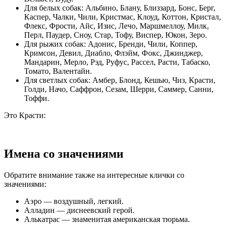
Для белых собак: Альбино, Блану, Близзард, Бонс, Берг,
Каспер, Чалки, Чили, Кристмас, Клоуд, Коттон, Кристал,
Флекс, Фрости, Айс, Изис, Лечо, Маршмеллоу, Милк,
Перл, Паудер, Сноу, Стар, Тофу, Виспер, Юкон, Зеро.
Для рыжих собак: Адонис, Бренди, Чили, Коппер,
Кримсон, Девил, Диабло, Флэйм, Фокс, Джинджер,
Мандарин, Мерло, Рэд, Руфус, Рассел, Расти, Табаско,
Томато, Валентайн.
Для светлых собак: Амбер, Блонд, Кешью, Чиз, Красти,
Голди, Начо, Саффрон, Сезам, Шерри, Саммер, Санни,
Тоффи.
Это Красти:
Имена со значениями
Обратите внимание также на интересные клички со
значениями:
Аэро — воздушный, легкий.
Алладин — диснеевский герой.
Алькатрас — знаменитая американская тюрьма.