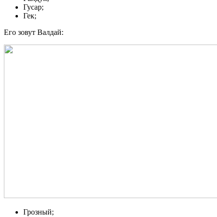
Гусар;
Гек;
Его зовут Валдай:
Грозный;