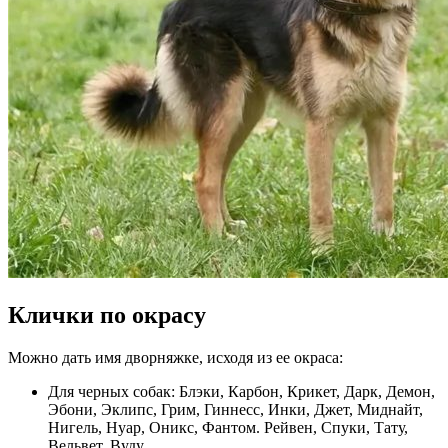
Клички по окрасу
Можно дать имя дворняжке, исходя из ее окраса:
Для черных собак: Блэки, Карбон, Крикет, Дарк, Демон,
Эбони, Эклипс, Грим, Гиннесс, Инки, Джет, Миднайт,
Нигель, Нуар, Оникс, Фантом. Рейвен, Спуки, Тату,
Вельвет, Вуду.