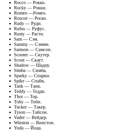
Rocco — Рокко.
Rocky — Рокки.
Romeo —Ромео.
Roscoe — Роско.
Rudy — Руди.
Rufus — Руфус.
Rusty — Расти.
Sam — Сэм.
Sammy — Сэмми.
Samson — Самсон.
Scooter — Скутер.
Scout — Скаут.
Shadow — Шадоу.
Simba — Симба.
Sparky — Спарки.
Spike — Спайк.
Tank — Танк.
Teddy — Тедди.
Thor — Тор.
Toby — Тоби.
Tucker — Такер.
Tyson — Тайсон.
Vader — Вейдер.
Winston — Винстон.
Yoda — Йода.