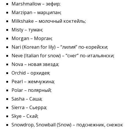
Marshmallow – зефир;
Marzipan – марципан;
Milkshake – молочный коктейль;
Misty – туман;
Morgan – Морган;
Nari (Korean for lily) – “лилия” по-корейски;
Neve (Italian for snow) – “снег” по-итальянски;
Nova – новая звезда;
Orchid – орхидея;
Pearl – жемчужина;
Polar – полярный;
Sasha – Саша;
Sierrа – Сьерра;
Skye – Скай;
Snowdrop, Snowball (Snow) – подснежник, снежок