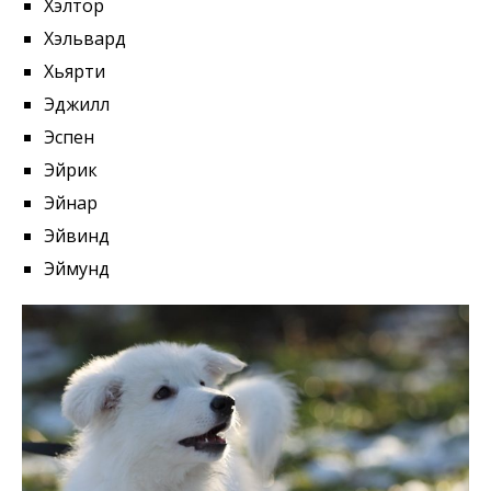
Хэлтор
Хэльвард
Хьярти
Эджилл
Эспен
Эйрик
Эйнар
Эйвинд
Эймунд