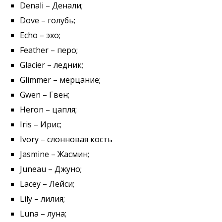
Denali – Денали;
Dove – голубь;
Echo – эхо;
Feather – перо;
Glacier – ледник;
Glimmer – мерцание;
Gwen – Гвен;
Heron – цапля;
Iris – Ирис;
Ivory – слонновая кость
Jasmine – Жасмин;
Juneau – Джуно;
Lacey – Лейси;
Lily – лилия;
Luna – луна;