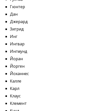
Гюнтер
Дан
Джерард
Зигрид
Инг
Ингвар
Ингмунд
Йоран
Йорген
Йоханнес
Калле
Карл
Клаус
Клемент
Кнуд