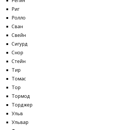
Регин
Риг
Ролло
Сван
Свейн
Сигурд
Снор
Стейн
Тир
Томас
Тор
Тормод
Торджер
Ульв
Ульвар