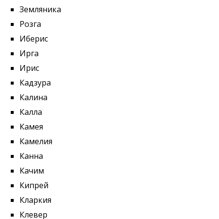
Земляника
Розга
Иберис
Ирга
Ирис
Кадзура
Калина
Калла
Камея
Камелия
Канна
Качим
Кипрей
Кларкия
Клевер