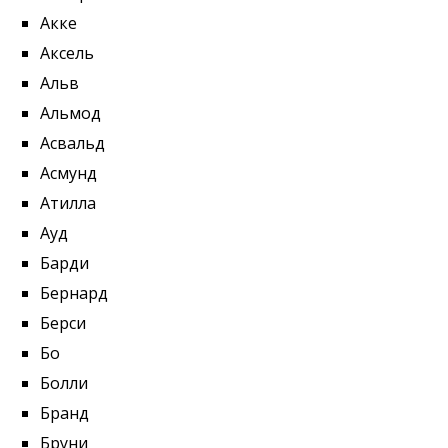
Акке
Аксель
Альв
Альмод
Асвальд
Асмунд
Атилла
Ауд
Барди
Бернард
Берси
Бо
Болли
Бранд
Бруни