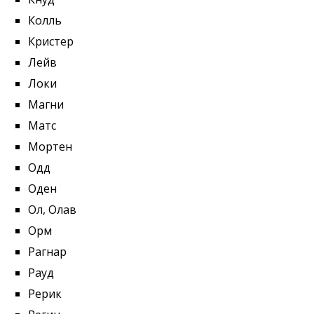
Колль
Кристер
Лейв
Локи
Магни
Матс
Мортен
Одд
Оден
Ол, Олав
Орм
Рагнар
Рауд
Рерик