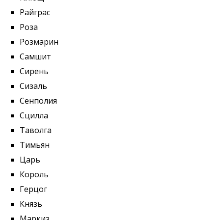
Райграс
Роза
Розмарин
Самшит
Сирень
Сизаль
Сенполия
Сцилла
Таволга
Тимьян
Царь
Король
Герцог
Князь
Маркиз