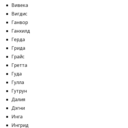
Вивека
Вигдис
Ганвор
Ганхилд
Герда
Грида
Грайс
Гретта
Гуда
Гулла
Гутрун
Далия
Дэгни
Инга
Ингрид