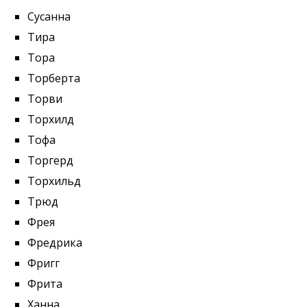
Сусанна
Тира
Тора
Торберта
Торви
Торхилд
Тофа
Торгерд
Торхильд
Трюд
Фрея
Фредрика
Фригг
Фрита
Ханна