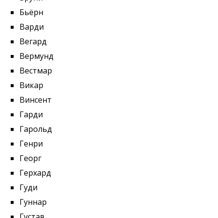
Бьёрн
Варди
Вегард
Вермунд
Вестмар
Викар
Винсент
Гарди
Гарольд
Генри
Георг
Герхард
Гуди
Гуннар
Густав