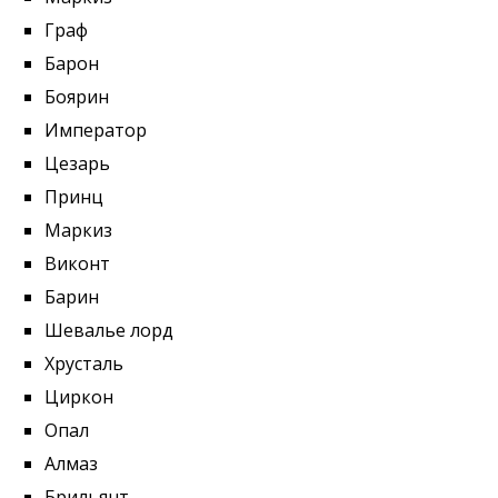
Граф
Барон
Боярин
Император
Цезарь
Принц
Маркиз
Виконт
Барин
Шевалье лорд
Хрусталь
Циркон
Опал
Алмаз
Брильянт