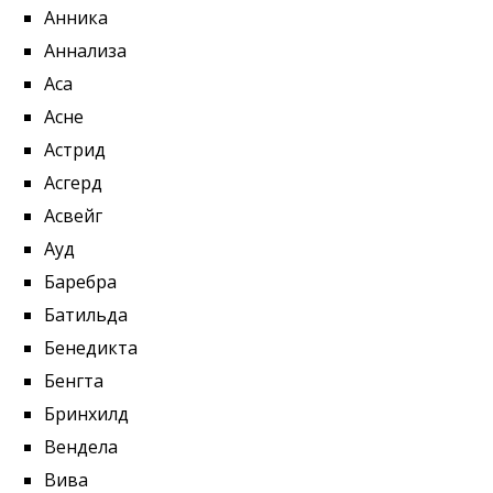
Анника
Аннализа
Аса
Асне
Астрид
Асгерд
Асвейг
Ауд
Баребра
Батильда
Бенедикта
Бенгта
Бринхилд
Вендела
Вива