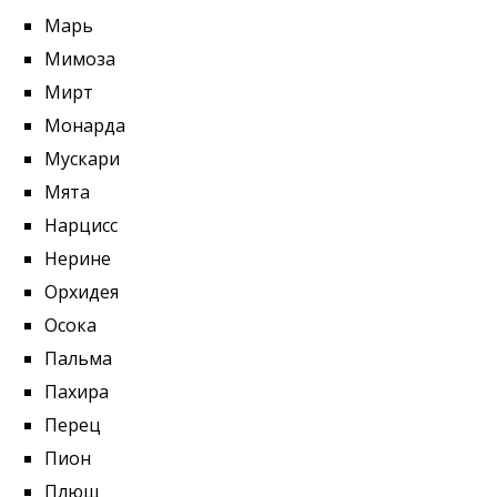
Марь
Мимоза
Мирт
Монарда
Мускари
Мята
Нарцисс
Нерине
Орхидея
Осока
Пальма
Пахира
Перец
Пион
Плющ