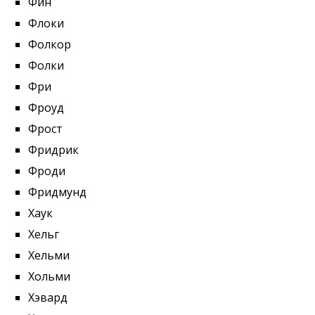
Фин
Флоки
Фолкор
Фолки
Фри
Фроуд
Фрост
Фридрик
Фроди
Фридмунд
Хаук
Хельг
Хельми
Хольми
Хэвард